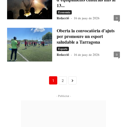
13...
Economia
Redacció
-
16 de juny de 2026
0
Oberta la convocatòria d’ajuts
per promoure un esport
saludable a Tarragona
Esports
Redacció
-
16 de juny de 2026
0
1
2
- Publicitat -