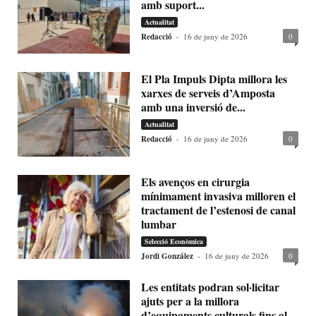
amb suport...
Actualitat
Redacció
-
16 de juny de 2026
0
El Pla Impuls Dipta millora les
xarxes de serveis d’Amposta
amb una inversió de...
Actualitat
Redacció
-
16 de juny de 2026
0
Els avenços en cirurgia
mínimament invasiva milloren el
tractament de l’estenosi de canal
lumbar
Selecció Econòmica
Jordi González
-
16 de juny de 2026
0
Les entitats podran sol·licitar
ajuts per a la millora
d’equipaments culturals fins al