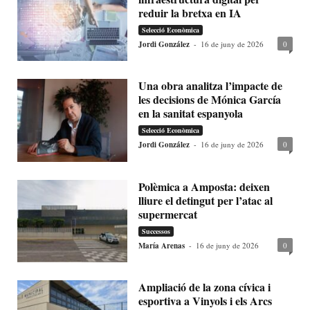
reduir la bretxa en IA
Selecció Econòmica
Jordi González
-
16 de juny de 2026
0
Una obra analitza l’impacte de
les decisions de Mónica García
en la sanitat espanyola
Selecció Econòmica
Jordi González
-
16 de juny de 2026
0
Polèmica a Amposta: deixen
lliure el detingut per l’atac al
supermercat
Successos
María Arenas
-
16 de juny de 2026
0
Ampliació de la zona cívica i
esportiva a Vinyols i els Arcs