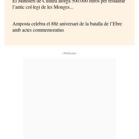
El Ministeri de Cultura atorga 500.000 euros per restaurar
l’antic col·legi de les Monges...
Amposta celebra el 88è aniversari de la batalla de l’Ebre
amb actes commemoratius
- Publicitat -