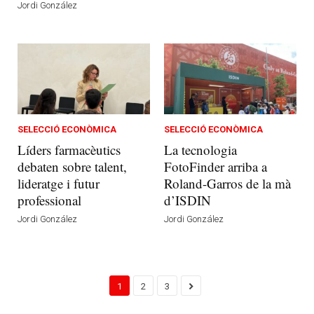
Jordi González
SELECCIÓ ECONÒMICA
SELECCIÓ ECONÒMICA
Líders farmacèutics
La tecnologia
debaten sobre talent,
FotoFinder arriba a
lideratge i futur
Roland-Garros de la mà
professional
d’ISDIN
Jordi González
Jordi González
1
2
3