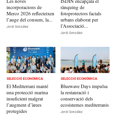
Les noves
ISDIN encapçala el
incorporacions de
rànquing de
Merco 2026 reflecteixen
fotoprotectors facials
l’auge del consum, la...
urbans elaborat per
l’Associació...
Jordi González
Jordi González
SELECCIÓ ECONÒMICA
SELECCIÓ ECONÒMICA
El Mediterrani manté
Bluewave Days impulsa
una protecció marina
la restauració i
insuficient malgrat
conservació dels
l’augment d’àrees
ecosistemes mediterranis
protegides
Jordi González