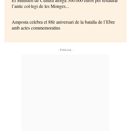
El Ministeri de Cultura atorga 500.000 euros per restaurar
l’antic col·legi de les Monges...
Amposta celebra el 88è aniversari de la batalla de l’Ebre
amb actes commemoratius
- Publicitat -