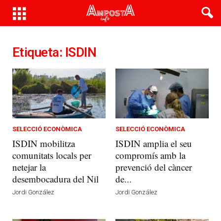
Etiqueta: ISDIN
SELECCIÓ ECONÒMICA
SELECCIÓ ECONÒMICA
ISDIN mobilitza
ISDIN amplia el seu
comunitats locals per
compromís amb la
netejar la
prevenció del càncer
desembocadura del Nil
de...
Jordi González
Jordi González