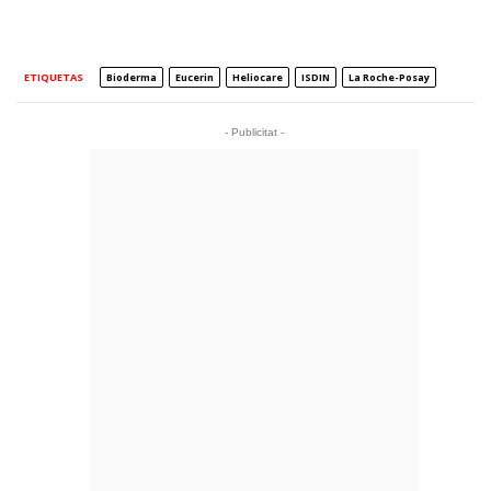
ETIQUETAS
Bioderma
Eucerin
Heliocare
ISDIN
La Roche-Posay
- Publicitat -