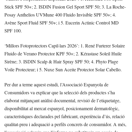
Stick SPF 50+; 2. ISDIN Fusion Gel Sport SPF 50; 3. La Roche-
Posay Anthelios UVMune 400 Fluido Invisible SPF 50+; 4.
Avène Sport Fluid SPF 50+; i 5. Eucerin Actinic Control MD
SPF 100.
‘Millors Fotoprotectors Capil·lars 2026’: 1. René Furterer Solaire
Fluido de Verano Protector KPF 50+; 2. Kérastase Soleil Huile
Sirène; 3. ISDIN Scalp & Hair Spray SPF 50; 4. Phyto Plage
Voile Protecteur; i 5. Nuxe Sun Aceite Protector Solar Cabello.
Per dur a terme aquest estudi, l’Associació Espanyola de
Consumidors va explicar que la selecció dels productes s’ha
elaborat mitjançant anàlisi documental, revisió de l’etiquetatge,
disponibilitat al mercat espanyol, posicionament dermatològic,
característiques declarades pel fabricant, experiència d’ús, relació
qualitat-preu i adequació a perfils concrets de consumidor. A més,