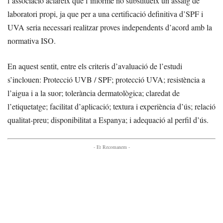
l’associació aclareix que l’informe no substitueix un assaig de
laboratori propi, ja que per a una certificació definitiva d’SPF i
UVA seria necessari realitzar proves independents d’acord amb la
normativa ISO.
En aquest sentit, entre els criteris d’avaluació de l’estudi
s’inclouen: Protecció UVB / SPF; protecció UVA; resistència a
l’aigua i a la suor; tolerància dermatològica; claredat de
l’etiquetatge; facilitat d’aplicació; textura i experiència d’ús; relació
qualitat-preu; disponibilitat a Espanya; i adequació al perfil d’ús.
- Et Recomanem -