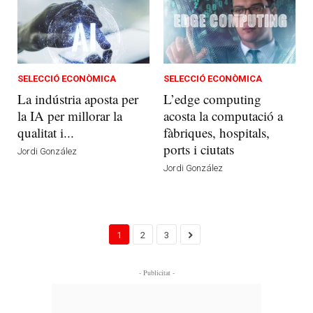
SELECCIÓ ECONÒMICA
SELECCIÓ ECONÒMICA
La indústria aposta per
L’edge computing
la IA per millorar la
acosta la computació a
qualitat i...
fàbriques, hospitals,
ports i ciutats
Jordi González
Jordi González
1
2
3
- Publicitat -