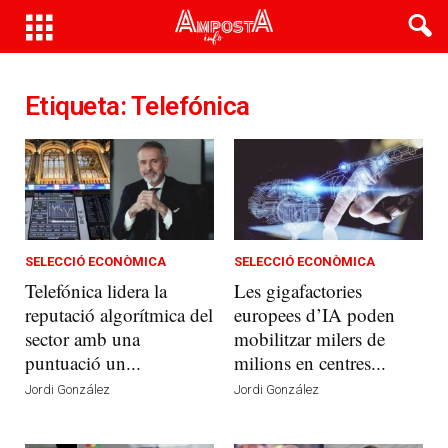
Etiqueta: Telefónica
SELECCIÓ ECONÒMICA
SELECCIÓ ECONÒMICA
Telefónica lidera la
Les gigafactories
reputació algorítmica del
europees d’IA poden
sector amb una
mobilitzar milers de
puntuació un...
milions en centres...
Jordi González
Jordi González