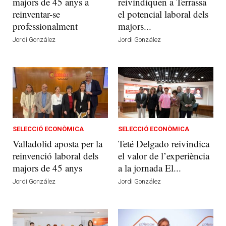
majors de 45 anys a
reivindiquen a Terrassa
reinventar-se
el potencial laboral dels
professionalment
majors...
Jordi González
Jordi González
SELECCIÓ ECONÒMICA
SELECCIÓ ECONÒMICA
Valladolid aposta per la
Teté Delgado reivindica
reinvenció laboral dels
el valor de l’experiència
majors de 45 anys
a la jornada El...
Jordi González
Jordi González