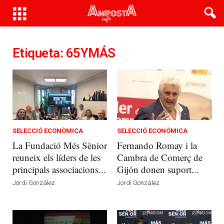
Etiqueta: 65YMÁS
SELECCIÓ ECONÒMICA
SELECCIÓ ECONÒMICA
La Fundació Més Sènior
Fernando Romay i la
reuneix els líders de les
Cambra de Comerç de
principals associacions...
Gijón donen suport...
Jordi González
Jordi González