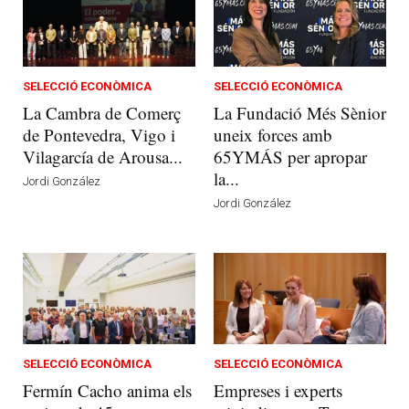
SELECCIÓ ECONÒMICA
SELECCIÓ ECONÒMICA
La Cambra de Comerç
La Fundació Més Sènior
de Pontevedra, Vigo i
uneix forces amb
Vilagarcía de Arousa...
65YMÁS per apropar
la...
Jordi González
Jordi González
SELECCIÓ ECONÒMICA
SELECCIÓ ECONÒMICA
Fermín Cacho anima els
Empreses i experts