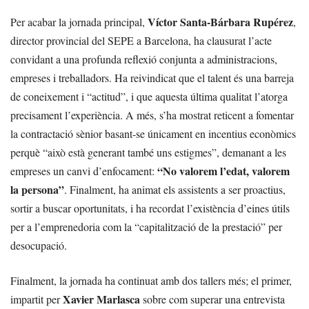
Víctor Santa-Bárbara Rupérez
Per acabar la jornada principal,
,
director provincial del SEPE a Barcelona, ha clausurat l’acte
convidant a una profunda reflexió conjunta a administracions,
empreses i treballadors. Ha reivindicat que el talent és una barreja
de coneixement i “actitud”, i que aquesta última qualitat l’atorga
precisament l’experiència. A més, s’ha mostrat reticent a fomentar
la contractació sènior basant-se únicament en incentius econòmics
perquè “això està generant també uns estigmes”, demanant a les
“No valorem l’edat, valorem
empreses un canvi d’enfocament:
la persona”
. Finalment, ha animat els assistents a ser proactius,
sortir a buscar oportunitats, i ha recordat l’existència d’eines útils
per a l’emprenedoria com la “capitalització de la prestació” per
desocupació.
Finalment, la jornada ha continuat amb dos tallers més; el primer,
Xavier Marlasca
impartit per
sobre com superar una entrevista