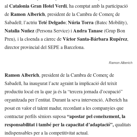
Catalonia Gran Hotel Verdi
al
, ha comptat amb la participació
Ramon Alberich
de
, president de la Cambra de Comerç de
Teté Delgado
Núria Torra
Sabadell; l’actriu
;
(Batec Mobility),
Natalia Nuñez
Andra Tanase
(Persona Service) i
(Grup Bon
Víctor Santa-Bárbara Rupérez
Preu), i la cloenda a càrrec de
,
director provincial del SEPE a Barcelona.
Ramon Alberich
Ramon Alberich
, president de la Cambra de Comerç de
Sabadell, ha inaugurat l’acte agraint la implicació del teixit
productiu local en la que ja és la “tercera jornada d’ocupació”
organitzada per l’entitat. Durant la seva intervenció, Alberich ha
posat en valor el talent madur, recordant a les companyies que
“apostar pel coneixement, la
contractar perfils sèniors suposa
responsabilitat i també per la capacitat d’adaptació”,
qualitats
indispensables per a la competitivitat actual.