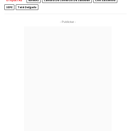
ETIQUETAS
65YMÁS
Cámara De Comercio De Sabadell
Clint Eastwood
SEPE
Teté Delgado
- Publicitat -