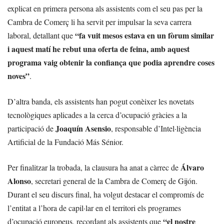
explicat en primera persona als assistents com el seu pas per la
Cambra de Comerç li ha servit per impulsar la seva carrera
“fa vuit mesos estava en un fòrum similar
laboral, detallant que
i aquest matí he rebut una oferta de feina, amb aquest
programa vaig obtenir la confiança que podia aprendre coses
noves”
.
D’altra banda, els assistents han pogut conèixer les novetats
tecnològiques aplicades a la cerca d’ocupació gràcies a la
Joaquín Asensio
participació de
, responsable d’Intel·ligència
Artificial de la Fundació Más Sénior.
Álvaro
Per finalitzar la trobada, la clausura ha anat a càrrec de
Alonso
, secretari general de la Cambra de Comerç de Gijón.
Durant el seu discurs final, ha volgut destacar el compromís de
l’entitat a l’hora de capil·lar en el territori els programes
“el nostre
d’ocupació europeus, recordant als assistents que