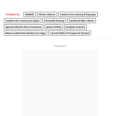
ETIQUETAS
65YMÁS
Álvaro Alonso
Cambra De Comerç D’Espanya
Cambra De Comerç De Gijón
Fernando Romay
Fundació Más Sénior
Ignacio Martín Ruiz De Gauna
Jaime Godoy
Joaquín Asensio
María Isabel Hernández De Vega
Servei Públic D’Ocupació Estatal
- Publicitat -