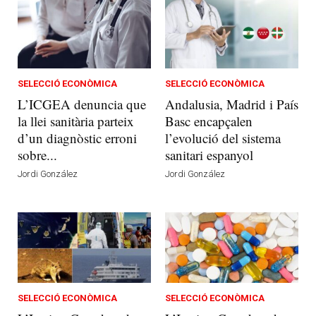
SELECCIÓ ECONÒMICA
SELECCIÓ ECONÒMICA
L’ICGEA denuncia que
Andalusia, Madrid i País
la llei sanitària parteix
Basc encapçalen
d’un diagnòstic erroni
l’evolució del sistema
sobre...
sanitari espanyol
Jordi González
Jordi González
SELECCIÓ ECONÒMICA
SELECCIÓ ECONÒMICA