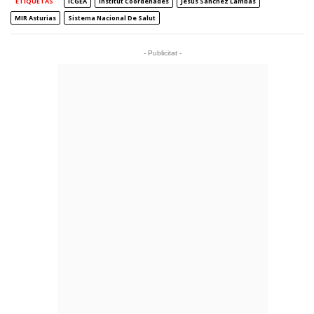
ETIQUETAS
ICGEA
Institut Coordenades
Jesús Sánchez Lambás
MIR Asturias
Sistema Nacional De Salut
- Publicitat -