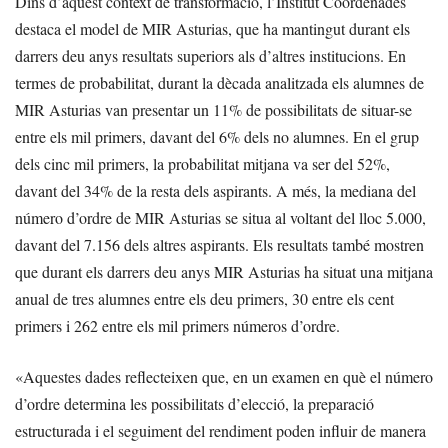
Dins d’aquest context de transformació, l’Institut Coordenades
destaca el model de MIR Asturias, que ha mantingut durant els
darrers deu anys resultats superiors als d’altres institucions. En
termes de probabilitat, durant la dècada analitzada els alumnes de
MIR Asturias van presentar un 11% de possibilitats de situar-se
entre els mil primers, davant del 6% dels no alumnes. En el grup
dels cinc mil primers, la probabilitat mitjana va ser del 52%,
davant del 34% de la resta dels aspirants. A més, la mediana del
número d’ordre de MIR Asturias se situa al voltant del lloc 5.000,
davant del 7.156 dels altres aspirants. Els resultats també mostren
que durant els darrers deu anys MIR Asturias ha situat una mitjana
anual de tres alumnes entre els deu primers, 30 entre els cent
primers i 262 entre els mil primers números d’ordre.
«Aquestes dades reflecteixen que, en un examen en què el número
d’ordre determina les possibilitats d’elecció, la preparació
estructurada i el seguiment del rendiment poden influir de manera