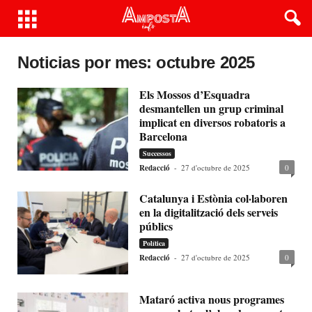
Noticias por mes: octubre 2025
Els Mossos d’Esquadra
desmantellen un grup criminal
implicat en diversos robatoris a
Barcelona
Successos
Redacció
-
27 d'octubre de 2025
0
Catalunya i Estònia col·laboren
en la digitalització dels serveis
públics
Política
Redacció
-
27 d'octubre de 2025
0
Mataró activa nous programes