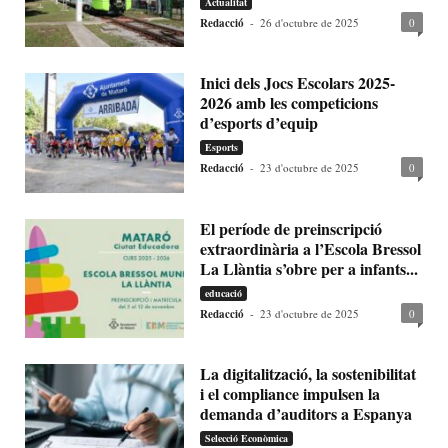
Actualitat
Redacció
-
26 d'octubre de 2025
0
Inici dels Jocs Escolars 2025-
2026 amb les competicions
d’esports d’equip
Esports
Redacció
-
23 d'octubre de 2025
0
El període de preinscripció
extraordinària a l’Escola Bressol
La Llàntia s’obre per a infants...
educació
Redacció
-
23 d'octubre de 2025
0
La digitalització, la sostenibilitat
i el compliance impulsen la
demanda d’auditors a Espanya
Selecció Econòmica