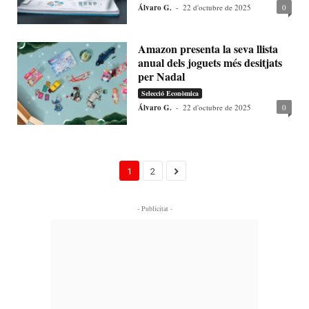
Álvaro G.
-
22 d'octubre de 2025
0
Amazon presenta la seva llista
anual dels joguets més desitjats
per Nadal
Selecció Econòmica
Álvaro G.
-
22 d'octubre de 2025
0
1
2
- Publicitat -