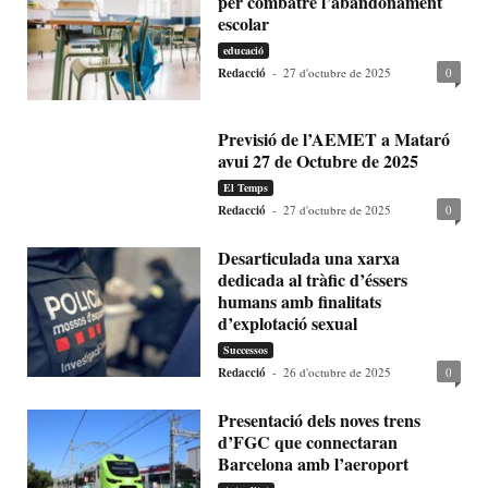
per combatre l’abandonament
escolar
educació
Redacció
-
27 d'octubre de 2025
0
Previsió de l’AEMET a Mataró
avui 27 de Octubre de 2025
El Temps
Redacció
-
27 d'octubre de 2025
0
Desarticulada una xarxa
dedicada al tràfic d’éssers
humans amb finalitats
d’explotació sexual
Successos
Redacció
-
26 d'octubre de 2025
0
Presentació dels noves trens
d’FGC que connectaran
Barcelona amb l’aeroport