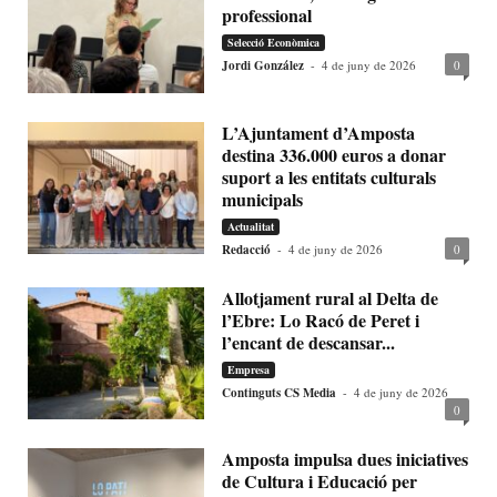
professional
Selecció Econòmica
Jordi González
-
4 de juny de 2026
0
L’Ajuntament d’Amposta
destina 336.000 euros a donar
suport a les entitats culturals
municipals
Actualitat
Redacció
-
4 de juny de 2026
0
Allotjament rural al Delta de
l’Ebre: Lo Racó de Peret i
l’encant de descansar...
Empresa
Continguts CS Media
-
4 de juny de 2026
0
Amposta impulsa dues iniciatives
de Cultura i Educació per