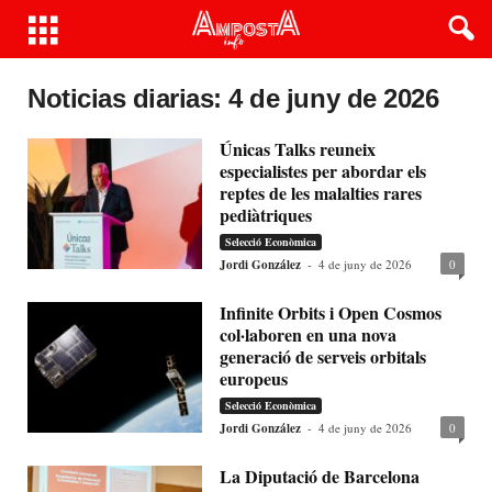
Noticias diarias: 4 de juny de 2026
Únicas Talks reuneix
especialistes per abordar els
reptes de les malalties rares
pediàtriques
Selecció Econòmica
Jordi González
-
4 de juny de 2026
0
Infinite Orbits i Open Cosmos
col·laboren en una nova
generació de serveis orbitals
europeus
Selecció Econòmica
Jordi González
-
4 de juny de 2026
0
La Diputació de Barcelona