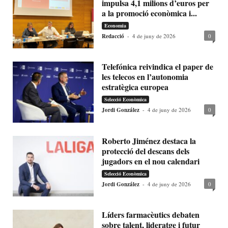
impulsa 4,1 milions d’euros per
a la promoció econòmica i...
Economia
Redacció
-
4 de juny de 2026
0
Telefónica reivindica el paper de
les telecos en l’autonomia
estratègica europea
Selecció Econòmica
Jordi González
-
4 de juny de 2026
0
Roberto Jiménez destaca la
protecció del descans dels
jugadors en el nou calendari
Selecció Econòmica
Jordi González
-
4 de juny de 2026
0
Líders farmacèutics debaten
sobre talent, lideratge i futur