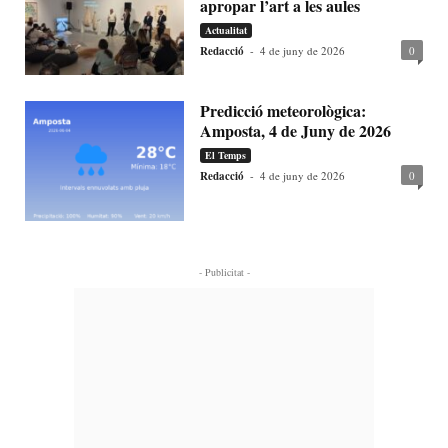
apropar l’art a les aules
Actualitat
Redacció
-
4 de juny de 2026
0
Predicció meteorològica:
Amposta, 4 de Juny de 2026
El Temps
Redacció
-
4 de juny de 2026
0
- Publicitat -