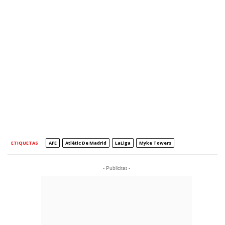
ETIQUETAS
AFE
Atlètic De Madrid
LaLiga
Myke Towers
- Publicitat -