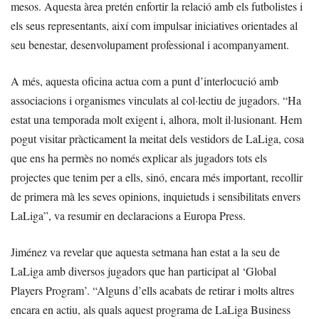
mesos. Aquesta àrea pretén enfortir la relació amb els futbolistes i
els seus representants, així com impulsar iniciatives orientades al
seu benestar, desenvolupament professional i acompanyament.
A més, aquesta oficina actua com a punt d’interlocució amb
associacions i organismes vinculats al col·lectiu de jugadors. “Ha
estat una temporada molt exigent i, alhora, molt il·lusionant. Hem
pogut visitar pràcticament la meitat dels vestidors de LaLiga, cosa
que ens ha permès no només explicar als jugadors tots els
projectes que tenim per a ells, sinó, encara més important, recollir
de primera mà les seves opinions, inquietuds i sensibilitats envers
LaLiga”, va resumir en declaracions a Europa Press.
Jiménez va revelar que aquesta setmana han estat a la seu de
LaLiga amb diversos jugadors que han participat al ‘Global
Players Program’. “Alguns d’ells acabats de retirar i molts altres
encara en actiu, als quals aquest programa de LaLiga Business