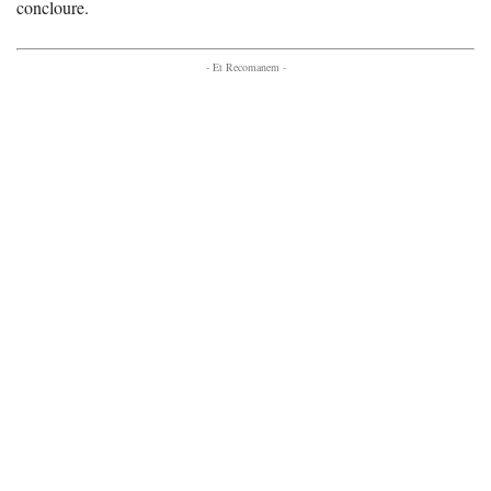
concloure.
- Et Recomanem -