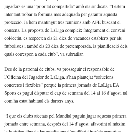
jugadors és una “prioritat compartida” amb els sindicats. “I estem
intentant trobar la fórmula més adequada per garantir aquesta
protecció. Ja hem mantingut tres reunions amb AFE buscant el
consens. La proposta de LaLiga compleix íntegrament el conveni
col·lectiu, es respecten els 21 dies de vacances establerts per als
futbolistes i també els 20 dies de pretemporada, la planificació dels
quals correspon a cada club”, va subratllar.
Des de la patronal de clubs, va prosseguir el responsable de
l’Oficina del Jugador de LaLiga, s’han plantejat “solucions
concretes i flexibles” perquè la primera jornada de LaLiga EA
Sports es pugui disputar el cap de setmana del 14 al 16 d’agost, tal
com ha estat habitual els darrers anys.
“I que els clubs afectats pel Mundial puguin jugar aquesta primera
jornada entre setmana, després del 14 d’agost, afavorint al màxim
la logística dins de les condicions d’equilibri i justícia esportiva