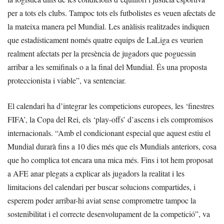
per a tots els clubs. Tampoc tots els futbolistes es veuen afectats de
la mateixa manera pel Mundial. Les anàlisis realitzades indiquen
que estadísticament només quatre equips de LaLiga es veurien
realment afectats per la presència de jugadors que poguessin
arribar a les semifinals o a la final del Mundial. És una proposta
proteccionista i viable”, va sentenciar.
El calendari ha d’integrar les competicions europees, les ‘finestres
FIFA’, la Copa del Rei, els ‘play-offs’ d’ascens i els compromisos
internacionals. “Amb el condicionant especial que aquest estiu el
Mundial durarà fins a 10 dies més que els Mundials anteriors, cosa
que ho complica tot encara una mica més. Fins i tot hem proposat
a AFE anar plegats a explicar als jugadors la realitat i les
limitacions del calendari per buscar solucions compartides, i
esperem poder arribar-hi aviat sense comprometre tampoc la
sostenibilitat i el correcte desenvolupament de la competició”, va