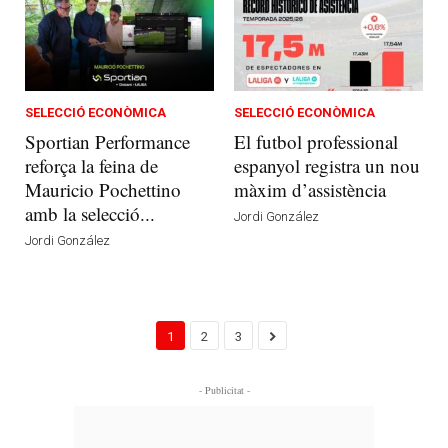
SELECCIÓ ECONÒMICA
SELECCIÓ ECONÒMICA
Sportian Performance
El futbol professional
reforça la feina de
espanyol registra un nou
Mauricio Pochettino
màxim d’assistència
amb la selecció...
Jordi González
Jordi González
1
2
3
- Publicitat -