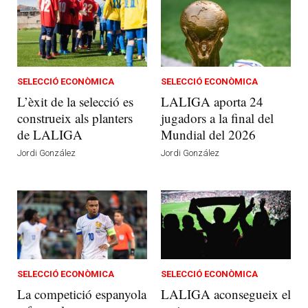
SELECCIÓ ECONÒMICA
SELECCIÓ ECONÒMICA
L’èxit de la selecció es
LALIGA aporta 24
construeix als planters
jugadors a la final del
de LALIGA
Mundial del 2026
Jordi González
Jordi González
SELECCIÓ ECONÒMICA
SELECCIÓ ECONÒMICA
La competició espanyola
LALIGA aconsegueix el