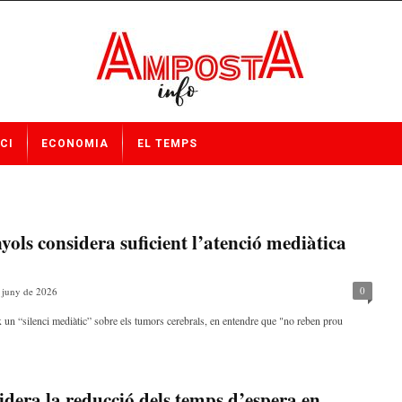
CI
ECONOMIA
EL TEMPS
ols considera suficient l’atenció mediàtica
0
 juny de 2026
 un “silenci mediàtic” sobre els tumors cerebrals, en entendre que "no reben prou
idera la reducció dels temps d’espera en