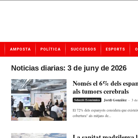
N
AMPOSTA
POLÍTICA
SUCCESSOS
ESPORTS
O
o
t
í
Noticias diarias: 3 de juny de 2026
c
i
Només el 6% dels espany
e
als tumors cerebrals
s
d
Selecció Econòmica
Jordi González
-
3 de
e
A
El 72% dels espanyols considera que existeix
cobertura" als mitjans de...
m
p
o
s
La sanitat madrilenya l