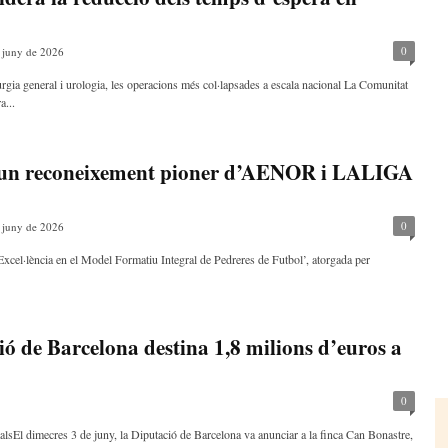
0
 juny de 2026
urgia general i urologia, les operacions més col·lapsades a escala nacional La Comunitat
a...
 un reconeixement pioner d’AENOR i LALIGA
0
 juny de 2026
‘Excel·lència en el Model Formatiu Integral de Pedreres de Futbol’, atorgada per
ció de Barcelona destina 1,8 milions d’euros a
0
stalsEl dimecres 3 de juny, la Diputació de Barcelona va anunciar a la finca Can Bonastre,