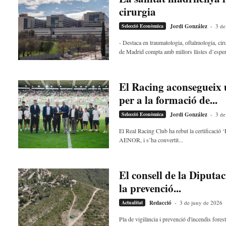
t
cirurgia
a
Selecció Econòmica
Jordi González
-
3 de
a
v
- Destaca en traumatologia, oftalmologia, cir
u
de Madrid compta amb millors llistes d’esper
i
El Racing aconsegueix
per a la formació de...
Selecció Econòmica
Jordi González
-
3 de
El Real Racing Club ha rebut la certificació 
AENOR, i s’ha convertit...
El consell de la Diputa
la prevenció...
Actualitat
Redacció
-
3 de juny de 2026
Pla de vigilància i prevenció d'incendis fore