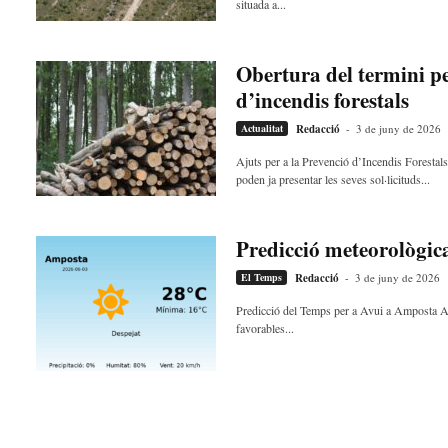
situada a...
Obertura del termini per
d’incendis forestals
Actualitat
Redacció
-
3 de juny de 2026
Ajuts per a la Prevenció d’Incendis Foresta
poden ja presentar les seves sol·licituds...
Predicció meteorològic
El Temps
Redacció
-
3 de juny de 2026
Predicció del Temps per a Avui a Amposta Av
favorables...