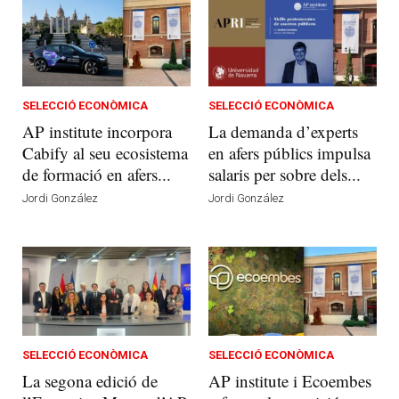
SELECCIÓ ECONÒMICA
SELECCIÓ ECONÒMICA
AP institute incorpora
La demanda d’experts
Cabify al seu ecosistema
en afers públics impulsa
de formació en afers...
salaris per sobre dels...
Jordi González
Jordi González
SELECCIÓ ECONÒMICA
SELECCIÓ ECONÒMICA
La segona edició de
AP institute i Ecoembes