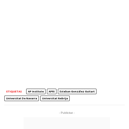
ETIQUETAS
AP Institute
APRI
Esteban González Guitart
Universitat De Navarra
Universitat Nebrija
- Publicitat -