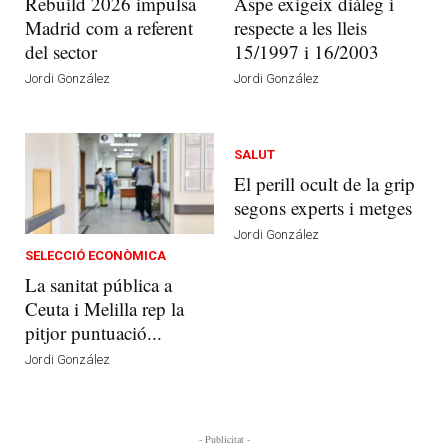
Rebuild 2026 impulsa
Aspe exigeix diàleg i
Madrid com a referent
respecte a les lleis
del sector
15/1997 i 16/2003
Jordi González
Jordi González
SALUT
El perill ocult de la grip
segons experts i metges
Jordi González
SELECCIÓ ECONÒMICA
La sanitat pública a
Ceuta i Melilla rep la
pitjor puntuació...
Jordi González
- Publicitat -