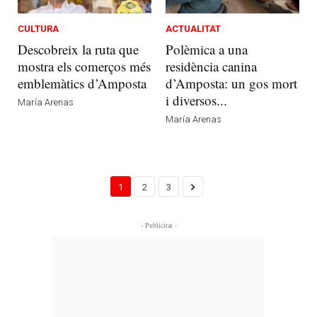
CULTURA
ACTUALITAT
Descobreix la ruta que
Polèmica a una
mostra els comerços més
residència canina
emblemàtics d’Amposta
d’Amposta: un gos mort
i diversos...
María Arenas
María Arenas
1
2
3
- Publicitat -