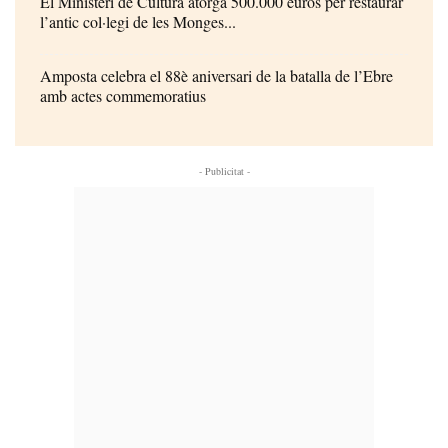
El Ministeri de Cultura atorga 500.000 euros per restaurar
l’antic col·legi de les Monges...
Amposta celebra el 88è aniversari de la batalla de l’Ebre
amb actes commemoratius
- Publicitat -