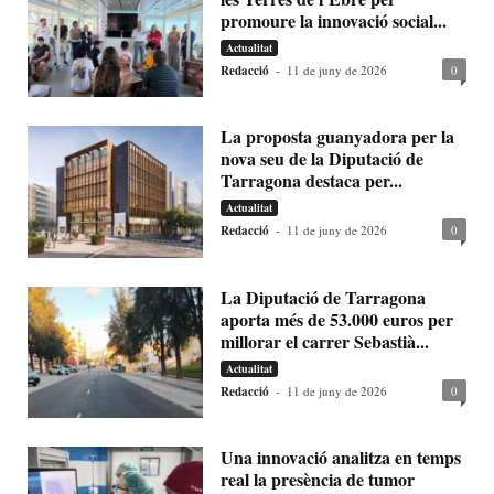
promoure la innovació social...
Actualitat
Redacció
-
11 de juny de 2026
0
La proposta guanyadora per la
nova seu de la Diputació de
Tarragona destaca per...
Actualitat
Redacció
-
11 de juny de 2026
0
La Diputació de Tarragona
aporta més de 53.000 euros per
millorar el carrer Sebastià...
Actualitat
Redacció
-
11 de juny de 2026
0
Una innovació analitza en temps
real la presència de tumor