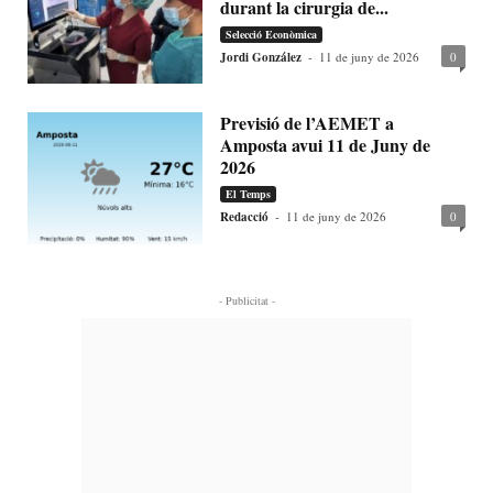
durant la cirurgia de...
Selecció Econòmica
Jordi González
-
11 de juny de 2026
0
Previsió de l’AEMET a
Amposta avui 11 de Juny de
2026
El Temps
Redacció
-
11 de juny de 2026
0
- Publicitat -