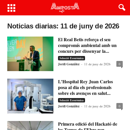
Noticias diarias: 11 de juny de 2026
El Real Betis reforça el seu
compromís ambiental amb un
concurs per dissenyar la...
Selecció Econòmica
Jordi González
-
11 de juny de 2026
0
L’Hospital Rey Juan Carlos
posa al dia els professionals
sobre els avenços en salut...
Selecció Econòmica
Jordi González
-
11 de juny de 2026
0
Primera edició del Hackató de
les Terres de l’Ebre per