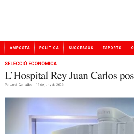
N
AMPOSTA
POLÍTICA
SUCCESSOS
ESPORTS
O
o
t
í
SELECCIÓ ECONÒMICA
c
L’Hospital Rey Juan Carlos posa
i
e
Por
Jordi González
-
11 de juny de 2026
s
d
e
A
m
p
o
s