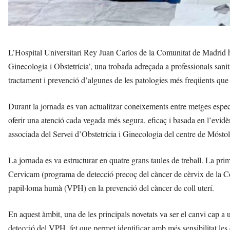
L’Hospital Universitari Rey Juan Carlos de la Comunitat de Madrid h
Ginecologia i Obstetrícia’, una trobada adreçada a professionals sanit
tractament i prevenció d’algunes de les patologies més freqüents que a
Durant la jornada es van actualitzar coneixements entre metges especia
oferir una atenció cada vegada més segura, eficaç i basada en l’evidè
associada del Servei d’Obstetrícia i Ginecologia del centre de Móstol
La jornada es va estructurar en quatre grans taules de treball. La prime
Cervicam (programa de detecció precoç del càncer de cèrvix de la Co
papil·loma humà (VPH) en la prevenció del càncer de coll uterí.
En aquest àmbit, una de les principals novetats va ser el canvi cap a u
detecció del VPH, fet que permet identificar amb més sensibilitat les