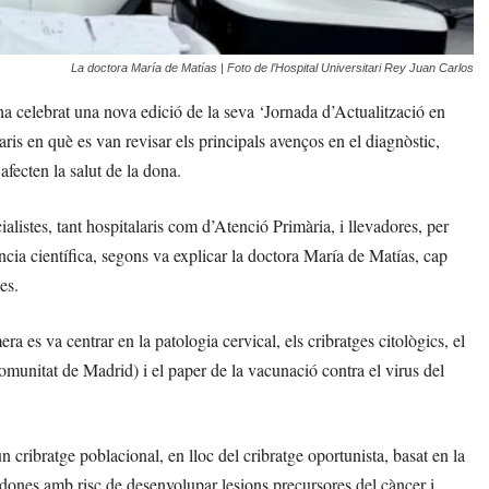
La doctora María de Matías | Foto de l’Hospital Universitari Rey Juan Carlos
a celebrat una nova edició de la seva ‘Jornada d’Actualització en
aris en què es van revisar els principals avenços en el diagnòstic,
fecten la salut de la dona.
listes, tant hospitalaris com d’Atenció Primària, i llevadores, per
ncia científica, segons va explicar la doctora María de Matías, cap
es.
ra es va centrar en la patologia cervical, els cribratges citològics, el
munitat de Madrid) i el paper de la vacunació contra el virus del
n cribratge poblacional, en lloc del cribratge oportunista, basat en la
 dones amb risc de desenvolupar lesions precursores del càncer i