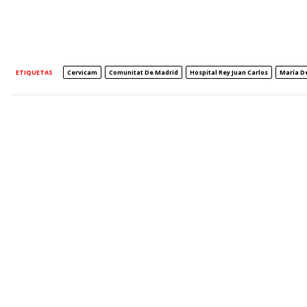
ETIQUETAS
Cervicam
Comunitat De Madrid
Hospital Rey Juan Carlos
María D