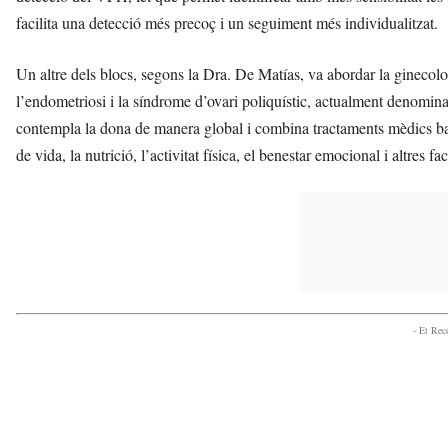
facilita una detecció més precoç i un seguiment més individualitzat.
Un altre dels blocs, segons la Dra. De Matías, va abordar la ginecolog
l’endometriosi i la síndrome d’ovari poliquístic, actualment denomi
contempla la dona de manera global i combina tractaments mèdics basa
de vida, la nutrició, l’activitat física, el benestar emocional i altres fa
- Et Re