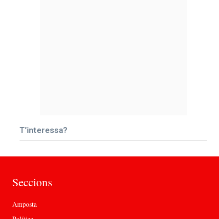
T’interessa?
Seccions
Amposta
Política