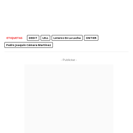
ETIQUETAS
DEDIT
LELL
Loteros En La Lucha
ONTIER
Pedro Joaquín Cámara Martínez
- Publicitat -