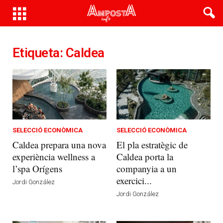
Etiqueta: Caldea
SELECCIÓ ECONÒMICA
SELECCIÓ ECONÒMICA
Caldea prepara una nova
El pla estratègic de
experiència wellness a
Caldea porta la
l’spa Orígens
companyia a un
exercici...
Jordi González
Jordi González