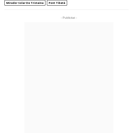
Mirador Solar De Tristaina
Pont Tibetà
- Publicitat -