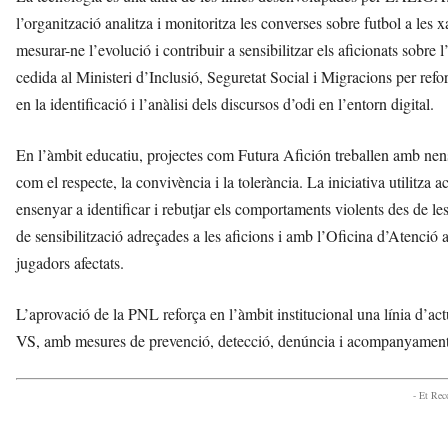
l’organització analitza i monitoritza les converses sobre futbol a les x
mesurar-ne l’evolució i contribuir a sensibilitzar els aficionats sobr
cedida al Ministeri d’Inclusió, Seguretat Social i Migracions per ref
en la identificació i l’anàlisi dels discursos d’odi en l’entorn digital.
En l’àmbit educatiu, projectes com Futura Afición treballen amb nens 
com el respecte, la convivència i la tolerància. La iniciativa utilitza a
ensenyar a identificar i rebutjar els comportaments violents des de
de sensibilització adreçades a les aficions i amb l’Oficina d’Atenció a
jugadors afectats.
L’aprovació de la PNL reforça en l’àmbit institucional una línia 
VS, amb mesures de prevenció, detecció, denúncia i acompanyament 
- Et Re