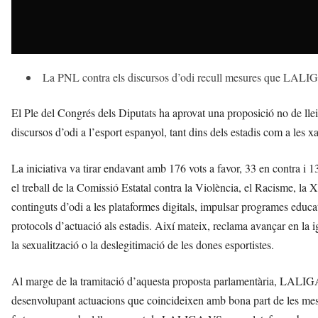
La PNL contra els discursos d’odi recull mesures que LALIGA
El Ple del Congrés dels Diputats ha aprovat una proposició no de llei
discursos d’odi a l’esport espanyol, tant dins dels estadis com a les xa
La iniciativa va tirar endavant amb 176 vots a favor, 33 en contra i 13
el treball de la Comissió Estatal contra la Violència, el Racisme, la X
continguts d’odi a les plataformes digitals, impulsar programes educatiu
protocols d’actuació als estadis. Així mateix, reclama avançar en la 
la sexualització o la deslegitimació de les dones esportistes.
Al marge de la tramitació d’aquesta proposta parlamentària, LALIGA p
desenvolupant actuacions que coincideixen amb bona part de les mesur