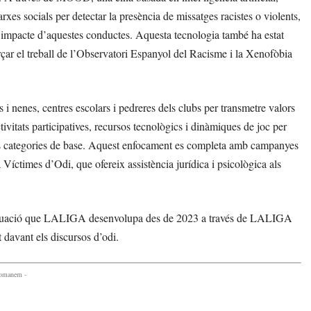
arxes socials per detectar la presència de missatges racistes o violents,
e l’impacte d’aquestes conductes. Aquesta tecnologia també ha estat
orçar el treball de l’Observatori Espanyol del Racisme i la Xenofòbia
i nenes, centres escolars i pedreres dels clubs per transmetre valors
ctivitats participatives, recursos tecnològics i dinàmiques de joc per
 les categories de base. Aquest enfocament es completa amb campanyes
 Víctimes d’Odi, que ofereix assistència jurídica i psicològica als
d’actuació que LALIGA desenvolupa des de 2023 a través de LALIGA
davant els discursos d’odi.
comanem -