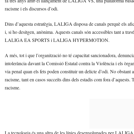
fa tres anys amb el llançament de LALIGA VS, una plataforma basada e
racisme i els discursos d’odi.
Dins d’aquesta estratègia, LALIGA disposa de canals perquè els afic
i, si ho desitgen, anònima. Aquests canals són accessibles tant a trav
LALIGA EA SPORTS i LALIGA HYPERMOTION.
A més, tot i que l’organització no té capacitat sancionadora, denunci
intolerància davant la Comissió Estatal contra la Violència i els òrg
via penal quan els fets poden constituir un delicte d’odi. No obstant
racisme, tant en casos succeïts dins dels estadis com fora d’aquests. To
racisme.
La tecnologia és una altra de les línies desenvolupades per LALIGA.