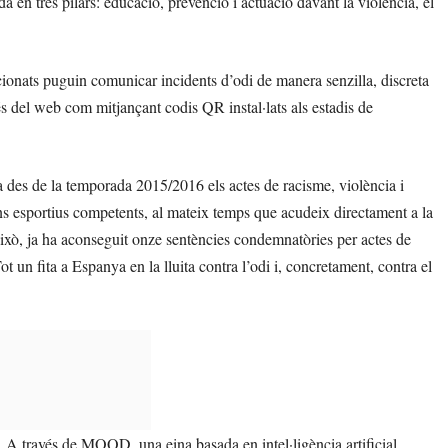
n tres pilars: educació, prevenció i actuació davant la violència, el
ionats puguin comunicar incidents d’odi de manera senzilla, discreta
és del web com mitjançant codis QR instal·lats als estadis de
a des de la temporada 2015/2016 els actes de racisme, violència i
ans esportius competents, al mateix temps que acudeix directament a la
 això, ja ha aconseguit onze sentències condemnatòries per actes de
t un fita a Espanya en la lluita contra l’odi i, concretament, contra el
 A través de MOOD, una eina basada en intel·ligència artificial,