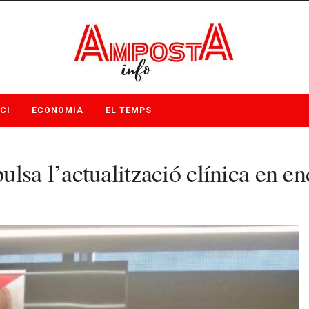
CI
ECONOMIA
EL TEMPS
lsa l’actualització clínica en en