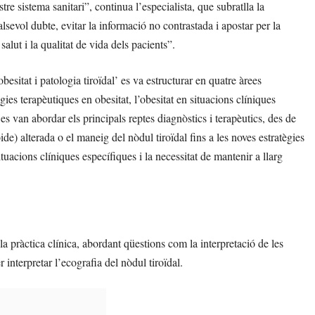
tre sistema sanitari”, continua l’especialista, que subratlla la
lsevol dubte, evitar la informació no contrastada i apostar per la
alut i la qualitat de vida dels pacients”.
esitat i patologia tiroïdal’ es va estructurar en quatre àrees
ègies terapèutiques en obesitat, l’obesitat en situacions clíniques
s es van abordar els principals reptes diagnòstics i terapèutics, des de
de) alterada o el maneig del nòdul tiroïdal fins a les noves estratègies
tuacions clíniques específiques i la necessitat de mantenir a llarg
 la pràctica clínica, abordant qüestions com la interpretació de les
 interpretar l’ecografia del nòdul tiroïdal.