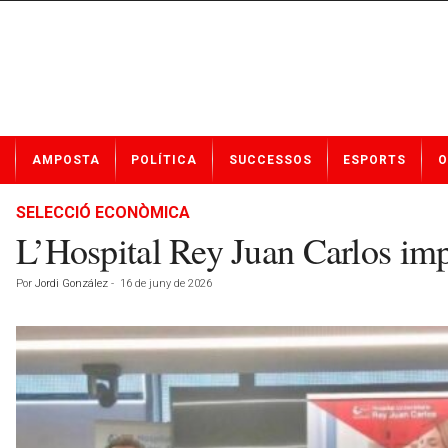
N
AMPOSTA
POLÍTICA
SUCCESSOS
ESPORTS
O
o
t
í
SELECCIÓ ECONÒMICA
c
L’Hospital Rey Juan Carlos impu
i
e
Por
Jordi González
-
16 de juny de 2026
s
d
e
A
m
p
o
s