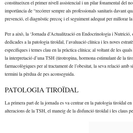
constitueixen el primer nivell assistencial i un pilar fonamental del nos
importància de “recórrer sempre als professionals sanitaris davant qua
prevenció, el diagnòstic precoç i el seguiment adequat per millorar la s
Per a això, la ‘Jornada d’Actualització en Endocrinologia i Nutrició, ob
dedicades a la patologia tiroïdal, l’avaluació clínica i les noves estrat
específiques i temes clau en la pràctica clínica; al voltant de les qual
la interpretació d’una TSH (tirotropina, hormona estimulant de la tiroi
farmacològiques per al tractament de l’obesitat, la seva relació amb si
termini la pèrdua de pes aconseguida.
PATOLOGIA TIROÏDAL
La primera part de la jornada es va centrar en la patologia tiroïdal en
alteracions de la TSH, el maneig de la disfunció tiroïdal i les claus per