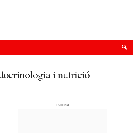
docrinologia i nutrició
- Publicitat -