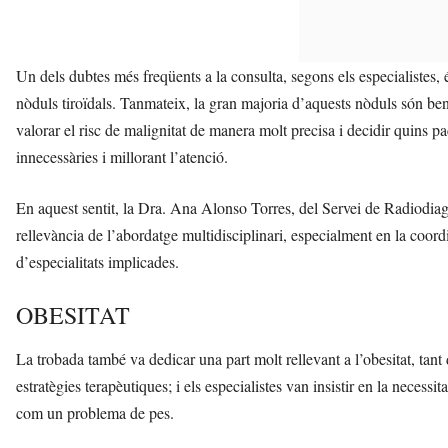
Un dels dubtes més freqüents a la consulta, segons els especialistes, 
nòduls tiroïdals. Tanmateix, la gran majoria d’aquests nòduls són be
valorar el risc de malignitat de manera molt precisa i decidir quins p
innecessàries i millorant l’atenció.
En aquest sentit, la Dra. Ana Alonso Torres, del Servei de Radiodiagn
rellevància de l’abordatge multidisciplinari, especialment en la coord
d’especialitats implicades.
OBESITAT
La trobada també va dedicar una part molt rellevant a l’obesitat, tant
estratègies terapèutiques; i els especialistes van insistir en la neces
com un problema de pes.