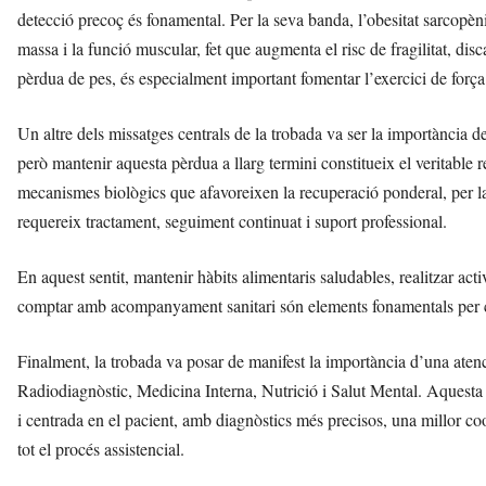
detecció precoç és fonamental. Per la seva banda, l’obesitat sarcop
massa i la funció muscular, fet que augmenta el risc de fragilitat, dis
pèrdua de pes, és especialment important fomentar l’exercici de força
Un altre dels missatges centrals de la trobada va ser la importància d
però mantenir aquesta pèrdua a llarg termini constitueix el veritable 
mecanismes biològics que afavoreixen la recuperació ponderal, per la
requereix tractament, seguiment continuat i suport professional.
En aquest sentit, mantenir hàbits alimentaris saludables, realitzar activ
comptar amb acompanyament sanitari són elements fonamentals per cons
Finalment, la trobada va posar de manifest la importància d’una aten
Radiodiagnòstic, Medicina Interna, Nutrició i Salut Mental. Aquesta 
i centrada en el pacient, amb diagnòstics més precisos, una millor c
tot el procés assistencial.