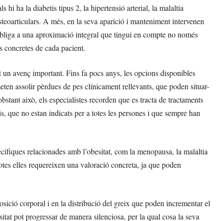
hi ha la diabetis tipus 2, la hipertensió arterial, la malaltia
osteoarticulars. A més, en la seva aparició i manteniment intervenen
e obliga a una aproximació integral que tingui en compte no només
es concretes de cada pacient.
t un avenç important. Fins fa pocs anys, les opcions disponibles
meten assolir pèrdues de pes clínicament rellevants, que poden situar-
obstant això, els especialistes recorden que es tracta de tractaments
is, que no estan indicats per a totes les persones i que sempre han
cífiques relacionades amb l’obesitat, com la menopausa, la malaltia
Totes elles requereixen una valoració concreta, ja que poden
ició corporal i en la distribució del greix que poden incrementar el
sitat pot progressar de manera silenciosa, per la qual cosa la seva