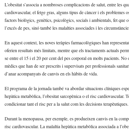
L’obesitat s’associa a nombroses complicacions de salut, entre les quals 
cardiovascular, el fetge gras, alguns tipus de càncer i els problemes 
factors biològics, genètics, psicològics, socials i ambientals, fet qu
l’excés de pes, sinó també les malalties associades i les circumstànci
En aquest context, les noves teràpies farmacològiques han representa
oferien resultats més limitats, mentre que els tractaments actuals per
se entre el 15 i el 20 per cent del pes corporal en molts pacients. No 
mèdics que han de ser prescrits i supervisats per professionals sanitar
d’anar acompanyats de canvis en els hàbits de vida.
El programa de la jornada també va abordar situacions clíniques espe
hepàtica metabòlica, l’obesitat sarcopènica o el risc cardiovascular. 
condicionar tant el risc per a la salut com les decisions terapèutiques.
Durant la menopausa, per exemple, es produeixen canvis en la compos
risc cardiovascular. La malaltia hepàtica metabòlica associada a l’obe