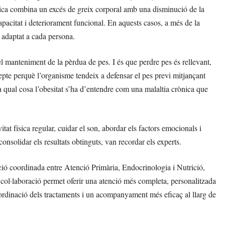
ènica combina un excés de greix corporal amb una disminució de la
capacitat i deteriorament funcional. En aquests casos, a més de la
 adaptat a cada persona.
el manteniment de la pèrdua de pes. I és que perdre pes és rellevant,
repte perquè l’organisme tendeix a defensar el pes previ mitjançant
 qual cosa l’obesitat s’ha d’entendre com una malaltia crònica que
itat física regular, cuidar el son, abordar els factors emocionals i
olidar els resultats obtinguts, van recordar els experts.
ció coordinada entre Atenció Primària, Endocrinologia i Nutrició,
col·laboració permet oferir una atenció més completa, personalitzada
oordinació dels tractaments i un acompanyament més eficaç al llarg de