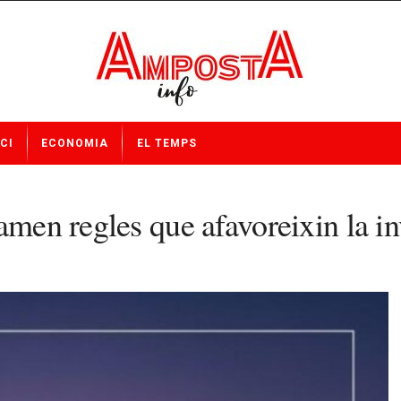
CI
ECONOMIA
EL TEMPS
amen regles que afavoreixin la in