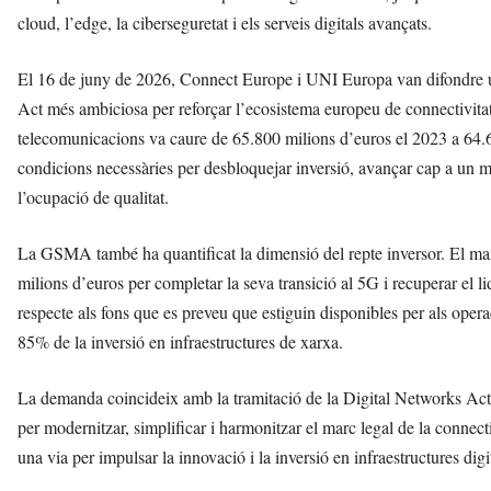
cloud, l’edge, la ciberseguretat i els serveis digitals avançats.
El 16 de juny de 2026, Connect Europe i UNI Europa van difondre un
Act més ambiciosa per reforçar l’ecosistema europeu de connectivit
telecomunicacions va caure de 65.800 milions d’euros el 2023 a 64.6
condicions necessàries per desbloquejar inversió, avançar cap a un mer
l’ocupació de qualitat.
La GSMA també ha quantificat la dimensió del repte inversor. El ma
milions d’euros per completar la seva transició al 5G i recuperar el 
respecte als fons que es preveu que estiguin disponibles per als oper
85% de la inversió en infraestructures de xarxa.
La demanda coincideix amb la tramitació de la Digital Networks Ac
per modernitzar, simplificar i harmonitzar el marc legal de la connec
una via per impulsar la innovació i la inversió en infraestructures digi