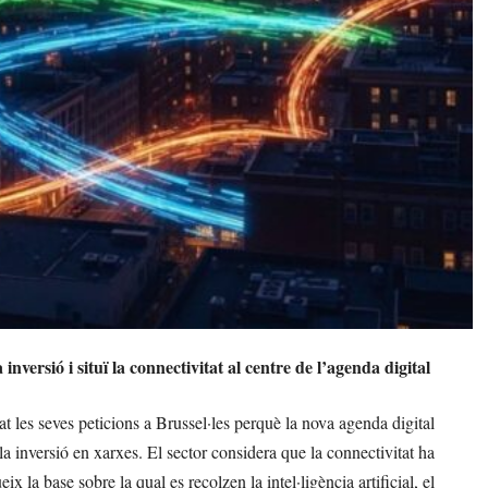
nversió i situï la connectivitat al centre de l’agenda digital
at les seves peticions a Brussel·les perquè la nova agenda digital
 inversió en xarxes. El sector considera que la connectivitat ha
ix la base sobre la qual es recolzen la intel·ligència artificial, el