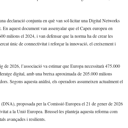
a declaració conjunta en què van sol·licitar una Digital Networks
at. En aquest document van assenyalar que el Capex europeu en
00 milions el 2024, i van defensar que la norma ha de crear les
cat únic de connectivitat i reforçar la innovació, el creixement i
ig de 2026, l’associació va estimar que Europa necessitarà 475.000
lideratge digital, amb una bretxa aproximada de 205.000 milions
adors. Segons aquesta anàlisi, els operadors assumeixen actualment el
t (DNA), proposada per la Comissió Europea el 21 de gener de 2026
tivitat a la Unió Europea. Brussel·les planteja aquesta reforma com
tals avançades i resilients.