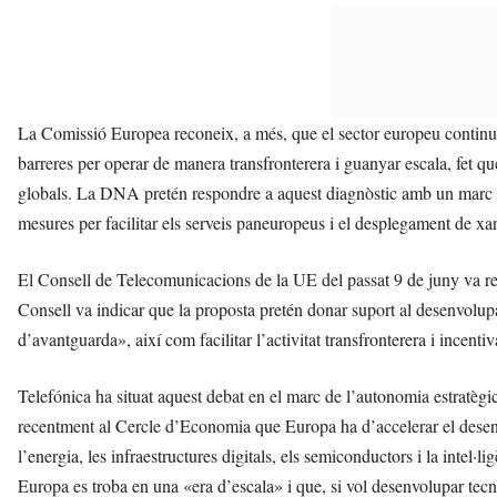
La Comissió Europea reconeix, a més, que el sector europeu continua
barreres per operar de manera transfronterera i guanyar escala, fet que
globals. La DNA pretén respondre a aquest diagnòstic amb un marc m
mesures per facilitar els serveis paneuropeus i el desplegament de x
El Consell de Telecomunicacions de la UE del passat 9 de juny va re
Consell va indicar que la proposta pretén donar suport al desenvolupa
d’avantguarda», així com facilitar l’activitat transfronterera i incenti
Telefónica ha situat aquest debat en el marc de l’autonomia estratèg
recentment al Cercle d’Economia que Europa ha d’accelerar el dese
l’energia, les infraestructures digitals, els semiconductors i la intel·l
Europa es troba en una «era d’escala» i que, si vol desenvolupar tecn