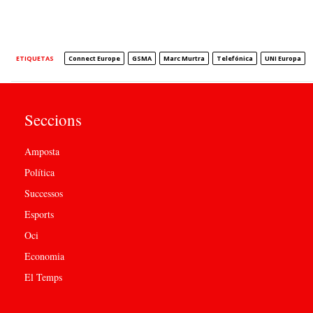
ETIQUETAS
Connect Europe
GSMA
Marc Murtra
Telefónica
UNI Europa
Seccions
Amposta
Política
Successos
Esports
Oci
Economia
El Temps