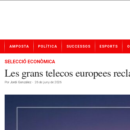
N
AMPOSTA
POLÍTICA
SUCCESSOS
ESPORTS
O
o
t
í
SELECCIÓ ECONÒMICA
c
Les grans telecos europees recl
i
e
Por
Jordi González
-
26 de juny de 2026
s
d
e
A
m
p
o
s