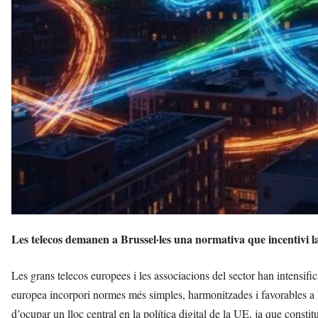
Les telecos demanen a Brussel·les una normativa que incentivi la i
Les grans telecos europees i les associacions del sector han intensific
europea incorpori normes més simples, harmonitzades i favorables a la
d’ocupar un lloc central en la política digital de la UE, ja que constitue