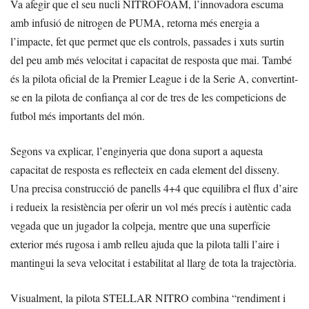
Va afegir que el seu nucli NITROFOAM, l’innovadora escuma
amb infusió de nitrogen de PUMA, retorna més energia a
l’impacte, fet que permet que els controls, passades i xuts surtin
del peu amb més velocitat i capacitat de resposta que mai. També
és la pilota oficial de la Premier League i de la Serie A, convertint-
se en la pilota de confiança al cor de tres de les competicions de
futbol més importants del món.
Segons va explicar, l’enginyeria que dona suport a aquesta
capacitat de resposta es reflecteix en cada element del disseny.
Una precisa construcció de panells 4+4 que equilibra el flux d’aire
i redueix la resistència per oferir un vol més precís i autèntic cada
vegada que un jugador la colpeja, mentre que una superfície
exterior més rugosa i amb relleu ajuda que la pilota talli l’aire i
mantingui la seva velocitat i estabilitat al llarg de tota la trajectòria.
Visualment, la pilota STELLAR NITRO combina “rendiment i