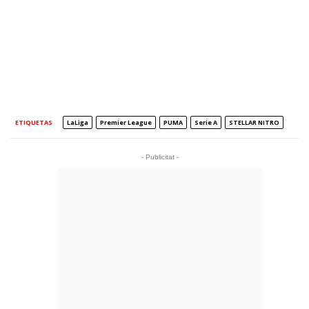
ETIQUETAS
LaLiga
Premier League
PUMA
Serie A
STELLAR NITRO
- Publicitat -