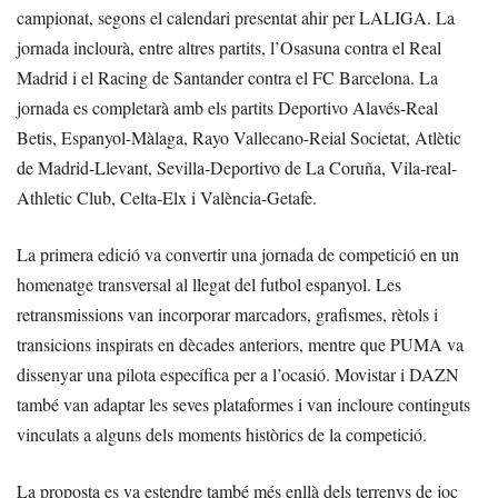
campionat, segons el calendari presentat ahir per LALIGA. La
jornada inclourà, entre altres partits, l’Osasuna contra el Real
Madrid i el Racing de Santander contra el FC Barcelona. La
jornada es completarà amb els partits Deportivo Alavés-Real
Betis, Espanyol-Màlaga, Rayo Vallecano-Reial Societat, Atlètic
de Madrid-Llevant, Sevilla-Deportivo de La Coruña, Vila-real-
Athletic Club, Celta-Elx i València-Getafe.
La primera edició va convertir una jornada de competició en un
homenatge transversal al llegat del futbol espanyol. Les
retransmissions van incorporar marcadors, grafismes, rètols i
transicions inspirats en dècades anteriors, mentre que PUMA va
dissenyar una pilota específica per a l’ocasió. Movistar i DAZN
també van adaptar les seves plataformes i van incloure continguts
vinculats a alguns dels moments històrics de la competició.
La proposta es va estendre també més enllà dels terrenys de joc