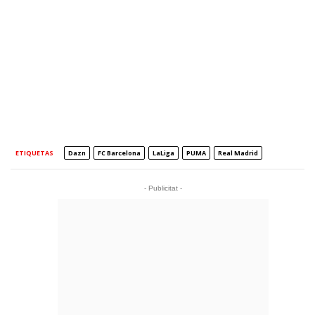
ETIQUETAS
Dazn
FC Barcelona
LaLiga
PUMA
Real Madrid
- Publicitat -