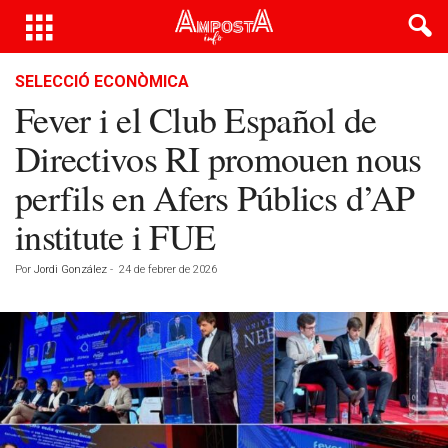
SELECCIÓ ECONÒMICA
Fever i el Club Español de
Directivos RI promouen nous
perfils en Afers Públics d’AP
institute i FUE
Por
Jordi González
-
24 de febrer de 2026