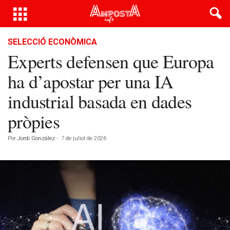
SELECCIÓ ECONÒMICA
Experts defensen que Europa
ha d’apostar per una IA
industrial basada en dades
pròpies
Por
Jordi González
-
7 de juliol de 2026