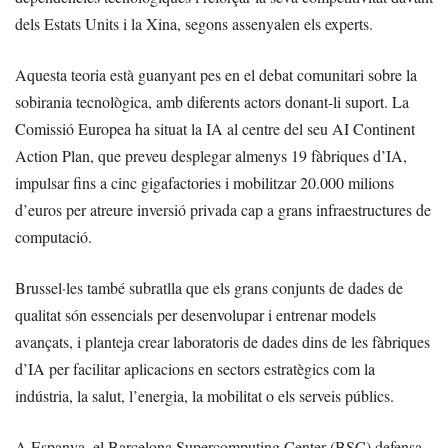
dels Estats Units i la Xina, segons assenyalen els experts.
Aquesta teoria està guanyant pes en el debat comunitari sobre la
sobirania tecnològica, amb diferents actors donant-li suport. La
Comissió Europea ha situat la IA al centre del seu AI Continent
Action Plan, que preveu desplegar almenys 19 fàbriques d’IA,
impulsar fins a cinc gigafactories i mobilitzar 20.000 milions
d’euros per atreure inversió privada cap a grans infraestructures de
computació.
Brussel·les també subratlla que els grans conjunts de dades de
qualitat són essencials per desenvolupar i entrenar models
avançats, i planteja crear laboratoris de dades dins de les fàbriques
d’IA per facilitar aplicacions en sectors estratègics com la
indústria, la salut, l’energia, la mobilitat o els serveis públics.
A Espanya, el Barcelona Supercomputing Center (BSC) defensa