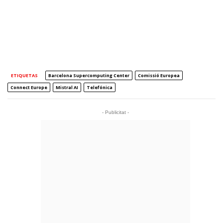
ETIQUETAS
Barcelona Supercomputing Center
Comissió Europea
Connect Europe
Mistral AI
Telefónica
- Publicitat -