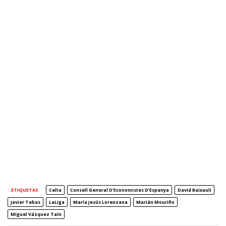
ETIQUETAS
Celta
Consell General D’Economistes D’Espanya
David Baixauli
Javier Tebas
LaLiga
María Jesús Lorenzana
Marián Mouriño
Miguel Vázquez Taín