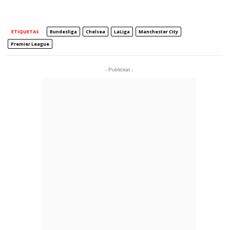
ETIQUETAS
Bundesliga
Chelsea
LaLiga
Manchester City
Premier League
- Publicitat -