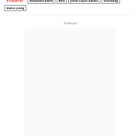
ETIQUETAS
Alexandra Delfín
BGO
Javier López Galdós
Stoneweg
Welco Living
- Publicitat -