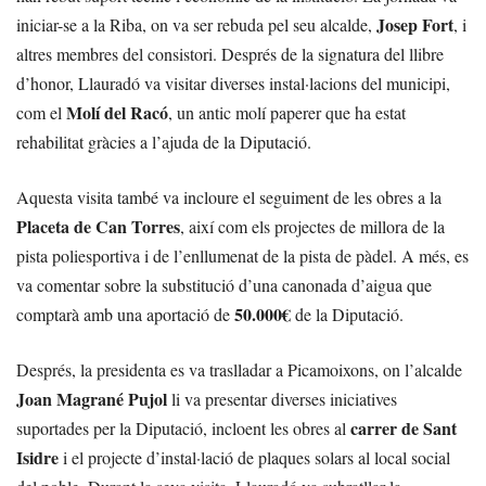
Josep Fort
iniciar-se a la Riba, on va ser rebuda pel seu alcalde,
, i
altres membres del consistori. Després de la signatura del llibre
d’honor, Llauradó va visitar diverses instal·lacions del municipi,
Molí del Racó
com el
, un antic molí paperer que ha estat
rehabilitat gràcies a l’ajuda de la Diputació.
Aquesta visita també va incloure el seguiment de les obres a la
Placeta de Can Torres
, així com els projectes de millora de la
pista poliesportiva i de l’enllumenat de la pista de pàdel. A més, es
va comentar sobre la substitució d’una canonada d’aigua que
50.000€
comptarà amb una aportació de
de la Diputació.
Després, la presidenta es va traslladar a Picamoixons, on l’alcalde
Joan Magrané Pujol
li va presentar diverses iniciatives
carrer de Sant
suportades per la Diputació, incloent les obres al
Isidre
i el projecte d’instal·lació de plaques solars al local social