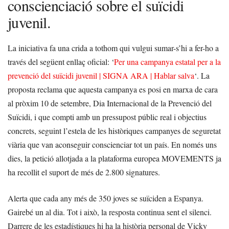
conscienciació sobre el suïcidi
juvenil.
La iniciativa fa una crida a tothom qui vulgui sumar-s’hi a fer-ho a
través del següent enllaç oficial: ‘
Per una campanya estatal per a la
prevenció del suïcidi juvenil | SIGNA ARA | Hablar salva
‘. La
proposta reclama que aquesta campanya es posi en marxa de cara
al pròxim 10 de setembre, Dia Internacional de la Prevenció del
Suïcidi, i que compti amb un pressupost públic real i objectius
concrets, seguint l’estela de les històriques campanyes de seguretat
viària que van aconseguir conscienciar tot un país. En només uns
dies, la petició allotjada a la plataforma europea MOVEMENTS ja
ha recollit el suport de més de 2.800 signatures.
Alerta que cada any més de 350 joves se suïciden a Espanya.
Gairebé un al dia. Tot i això, la resposta continua sent el silenci.
Darrere de les estadístiques hi ha la història personal de Vicky