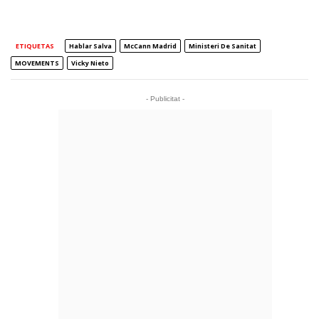
ETIQUETAS
Hablar Salva
McCann Madrid
Ministeri De Sanitat
MOVEMENTS
Vicky Nieto
- Publicitat -