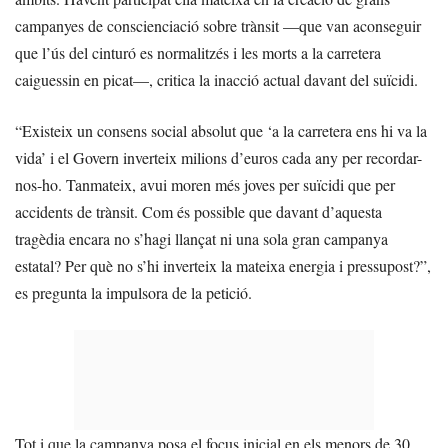
campanyes de conscienciació sobre trànsit —que van aconseguir
que l’ús del cinturó es normalitzés i les morts a la carretera
caiguessin en picat—, critica la inacció actual davant del suïcidi.
“Existeix un consens social absolut que ‘a la carretera ens hi va la
vida’ i el Govern inverteix milions d’euros cada any per recordar-
nos-ho. Tanmateix, avui moren més joves per suïcidi que per
accidents de trànsit. Com és possible que davant d’aquesta
tragèdia encara no s’hagi llançat ni una sola gran campanya
estatal? Per què no s’hi inverteix la mateixa energia i pressupost?”,
es pregunta la impulsora de la petició.
Tot i que la campanya posa el focus inicial en els menors de 30