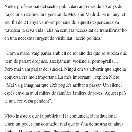
Nieto, professional del sector publicitari amb més de 35 anys de
trajectòria i exdirectora general de McCann Madrid. Fa un any, el
seu fill de 24 anys va morir per suïcidi; aquesta experiència va
travessar la seva vida i ella ha sentit la necessitat de transformar-ho
en una necessitat urgent de visibilitat i acció política.
“Com a mare, vaig parlar amb ell de tot allò del que se suposa que
hem de parlar: drogues, assetjament, violència, pornografia…
Però mai vam parlar del suïcidi. Ningú em va advertir que aquella
conversa era molt important. La més important”, explica Nieto.
“Mai vaig imaginar que això pogués arribar a passar. Un silenci
espès envolta avui milers de famílies i milers de joves. Aquest país
té una conversa pendent”.
Nieto insisteix que la publicitat i la comunicació institucional
tenen un poder transformador real que ja s’ha demostrat en altres
àmbits. Havent participat ella mateixa en la creació de grans