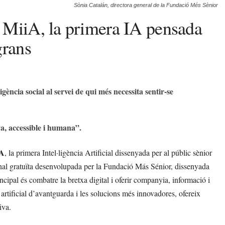
Sònia Catalán, directora general de la Fundació Més Sènior
 MiiA, la primera IA pensada
grans
ligència social al servei de qui més necessita sentir-se
a, accessible i humana”.
iA
, la primera Intel·ligència Artificial dissenyada per al públic sènior
ional gratuïta desenvolupada per la Fundació Más Sénior, dissenyada
ncipal és combatre la bretxa digital i oferir companyia, informació i
 artificial d’avantguarda i les solucions més innovadores, ofereix
iva.