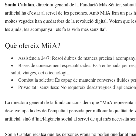
Sonia Catalán
, directora general de la Fundació Más Sénior, subrat
artificial ha d’estar al servei de les persones. Amb MiiA fem un pas 
moltes vegades han quedat fora de la revolució digital. Volem que les
les ajuda, les acompanya i els fa la vida més senzilla”.
Què ofereix MiiA?
Assistència 24/7: Resol dubtes de manera precisa i acompanya e
Bases de coneixement especialitzades: Està entrenada per resp
salut, viatges, oci o tecnologia.
Combat la soledat: És capaç de mantenir converses fluides pe
Privacitat i senzillesa: No requereix descàrregues d’aplicacion
La directora general de la fundació considera que “MiiA representa 
desenvolupada des de l’empatia i pensada per millorar la qualitat de 
artificial, sinó d’intel·ligència social al servei de qui més necessita s
Sonia Catalán recalca que les persones grans no poden quedar al marg