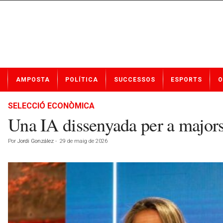
N
AMPOSTA
POLÍTICA
SUCCESSOS
ESPORTS
O
o
t
í
SELECCIÓ ECONÒMICA
c
Una IA dissenyada per a majors
i
e
Por
Jordi González
-
29 de maig de 2026
s
d
e
A
m
p
o
s