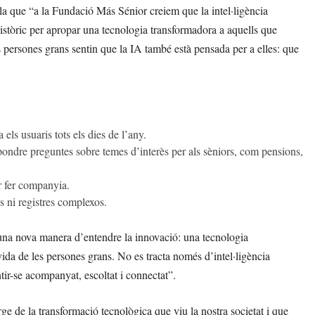
lla que “a la Fundació Más Sénior creiem que la intel·ligència
històric per apropar una tecnologia transformadora a aquells que
 persones grans sentin que la IA també està pensada per a elles: que
ls usuaris tots els dies de l’any.
ondre preguntes sobre temes d’interès per als sèniors, com pensions,
r fer companyia.
s ni registres complexos.
una nova manera d’entendre la innovació: una tecnologia
vida de les persones grans. No es tracta només d’intel·ligència
entir-se acompanyat, escoltat i connectat”.
e de la transformació tecnològica que viu la nostra societat i que