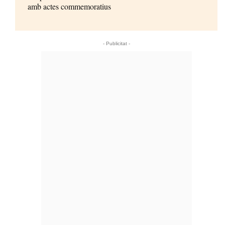
amb actes commemoratius
- Publicitat -