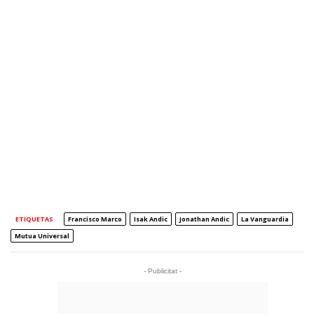
ETIQUETAS
Francisco Marco
Isak Andic
Jonathan Andic
La Vanguardia
Mutua Universal
- Publicitat -