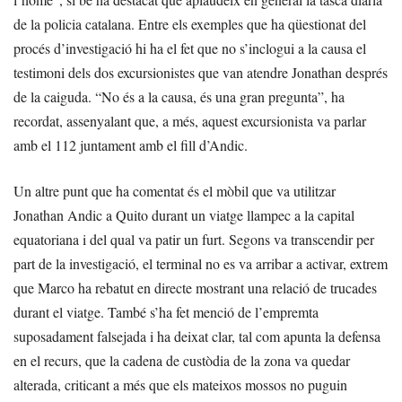
de la policia catalana. Entre els exemples que ha qüestionat del
procés d’investigació hi ha el fet que no s’inclogui a la causa el
testimoni dels dos excursionistes que van atendre Jonathan després
de la caiguda. “No és a la causa, és una gran pregunta”, ha
recordat, assenyalant que, a més, aquest excursionista va parlar
amb el 112 juntament amb el fill d’Andic.
Un altre punt que ha comentat és el mòbil que va utilitzar
Jonathan Andic a Quito durant un viatge llampec a la capital
equatoriana i del qual va patir un furt. Segons va transcendir per
part de la investigació, el terminal no es va arribar a activar, extrem
que Marco ha rebatut en directe mostrant una relació de trucades
durant el viatge. També s’ha fet menció de l’empremta
suposadament falsejada i ha deixat clar, tal com apunta la defensa
en el recurs, que la cadena de custòdia de la zona va quedar
alterada, criticant a més que els mateixos mossos no puguin