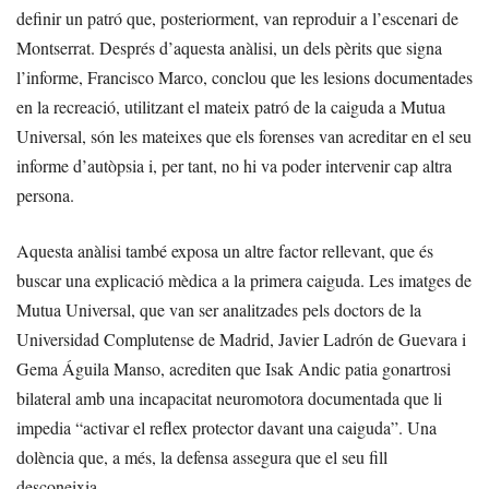
definir un patró que, posteriorment, van reproduir a l’escenari de
Montserrat. Després d’aquesta anàlisi, un dels pèrits que signa
l’informe, Francisco Marco, conclou que les lesions documentades
en la recreació, utilitzant el mateix patró de la caiguda a Mutua
Universal, són les mateixes que els forenses van acreditar en el seu
informe d’autòpsia i, per tant, no hi va poder intervenir cap altra
persona.
Aquesta anàlisi també exposa un altre factor rellevant, que és
buscar una explicació mèdica a la primera caiguda. Les imatges de
Mutua Universal, que van ser analitzades pels doctors de la
Universidad Complutense de Madrid, Javier Ladrón de Guevara i
Gema Águila Manso, acrediten que Isak Andic patia gonartrosi
bilateral amb una incapacitat neuromotora documentada que li
impedia “activar el reflex protector davant una caiguda”. Una
dolència que, a més, la defensa assegura que el seu fill
desconeixia.