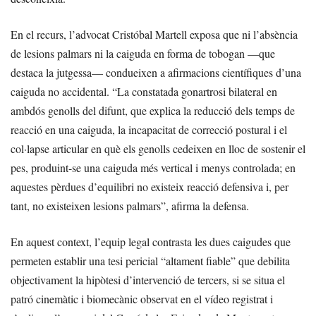
En el recurs, l’advocat Cristóbal Martell exposa que ni l’absència
de lesions palmars ni la caiguda en forma de tobogan —que
destaca la jutgessa— condueixen a afirmacions científiques d’una
caiguda no accidental. “La constatada gonartrosi bilateral en
ambdós genolls del difunt, que explica la reducció dels temps de
reacció en una caiguda, la incapacitat de correcció postural i el
col·lapse articular en què els genolls cedeixen en lloc de sostenir el
pes, produint-se una caiguda més vertical i menys controlada; en
aquestes pèrdues d’equilibri no existeix reacció defensiva i, per
tant, no existeixen lesions palmars”, afirma la defensa.
En aquest context, l’equip legal contrasta les dues caigudes que
permeten establir una tesi pericial “altament fiable” que debilita
objectivament la hipòtesi d’intervenció de tercers, si se situa el
patró cinemàtic i biomecànic observat en el vídeo registrat i