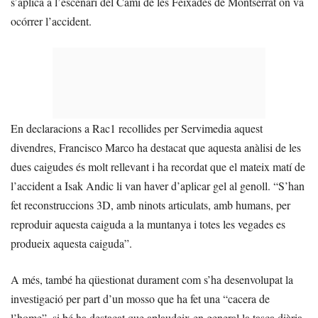
s’aplica a l’escenari del Camí de les Feixades de Montserrat on va
ocórrer l’accident.
En declaracions a Rac1 recollides per Servimedia aquest
divendres, Francisco Marco ha destacat que aquesta anàlisi de les
dues caigudes és molt rellevant i ha recordat que el mateix matí de
l’accident a Isak Andic li van haver d’aplicar gel al genoll. “S’han
fet reconstruccions 3D, amb ninots articulats, amb humans, per
reproduir aquesta caiguda a la muntanya i totes les vegades es
produeix aquesta caiguda”.
A més, també ha qüestionat durament com s’ha desenvolupat la
investigació per part d’un mosso que ha fet una “cacera de
l’home”, si bé ha destacat que aplaudeix en general la tasca diària