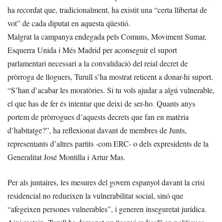
ha recordat que, tradicionalment, ha existit una “certa llibertat de
vot” de cada diputat en aquesta qüestió.
Malgrat la campanya endegada pels Comuns, Moviment Sumar,
Esquerra Unida i Més Madrid per aconseguir el suport
parlamentari necessari a la convalidació del reial decret de
pròrroga de lloguers, Turull s’ha mostrat reticent a donar-hi suport.
“S’han d’acabar les moratòries. Si tu vols ajudar a algú vulnerable,
el que has de fer és intentar que deixi de ser-ho. Quants anys
portem de pròrrogues d’aquests decrets que fan en matèria
d’habitatge?”, ha reflexionat davant de membres de Junts,
representants d’altres partits -com ERC- o dels expresidents de la
Generalitat José Montilla i Artur Mas.
Per als juntaires, les mesures del govern espanyol davant la crisi
residencial no redueixen la vulnerabilitat social, sinó que
“afegeixen persones vulnerables”, i generen inseguretat jurídica.