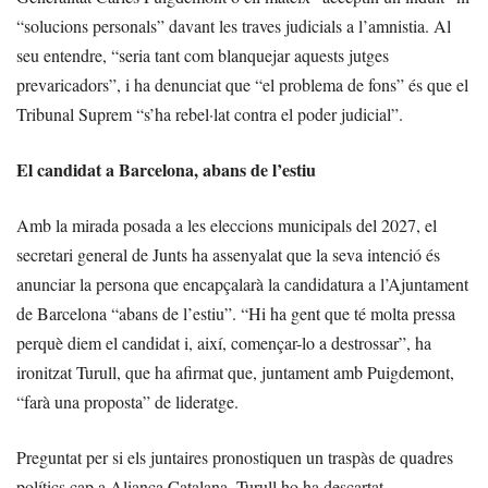
“solucions personals” davant les traves judicials a l’amnistia. Al
seu entendre, “seria tant com blanquejar aquests jutges
prevaricadors”, i ha denunciat que “el problema de fons” és que el
Tribunal Suprem “s’ha rebel·lat contra el poder judicial”.
El candidat a Barcelona, abans de l’estiu
Amb la mirada posada a les eleccions municipals del 2027, el
secretari general de Junts ha assenyalat que la seva intenció és
anunciar la persona que encapçalarà la candidatura a l’Ajuntament
de Barcelona “abans de l’estiu”. “Hi ha gent que té molta pressa
perquè diem el candidat i, així, començar-lo a destrossar”, ha
ironitzat Turull, que ha afirmat que, juntament amb Puigdemont,
“farà una proposta” de lideratge.
Preguntat per si els juntaires pronostiquen un traspàs de quadres
polítics cap a Aliança Catalana, Turull ho ha descartat