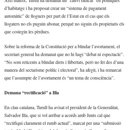
Així mateix, Turull ha demanat un “canvi radical” en polítiques
d’habitatge i ha proposat crear un “sistema de pagament
automàtic” de lloguers per part de l’Estat en el cas que els
llogaters no els puguin abonar, perquè no siguin els propietaris els
que costegin les pèrdues.
Sobre la reforma de la Constitució per a blindar l’avortament, el
secretari general ha demanat que no hi hagi “debat ni espectacle”.
“No som reticents a blindar drets i llibertats, però no fet des d’una
manera del sectarisme polític i electoral”, ha afegit, i ha remarcat
que l’assumpte de l’avortament és “un tema de consciència”.
Demana “rectificació” a Illa
En clau catalana, Turull ha avisat el president de la Generalitat,
Salvador Illa, que si vol arribar a acords amb Junts cal que
“rectifiqui clarament el rumb actual”, marcat per una “submissió