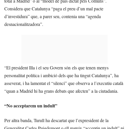
total a Madrid” o al “model de país dictat pels Comuns”.
Considera que Catalunya “paga el preu d’un mal pacte
d’investidura” que, a parer seu, contenia una “agenda
desnacionalitzadora”.
“El president Illa i el seu Govern són els que tenen menys
personalitat política i ambició dels que ha tingut Catalunya”, ha
asseverat, i ha lamentat el “silenci” que observa a l’executiu català
“quan a Madrid hi ha grans debats que afecten” a la ciutadania.
“No acceptarem un indult”
Per altra banda, Turull ha descartat que l’expresident de la
Generalitat Carles Puigdemont o ell mateix “acceptin un indult” ni