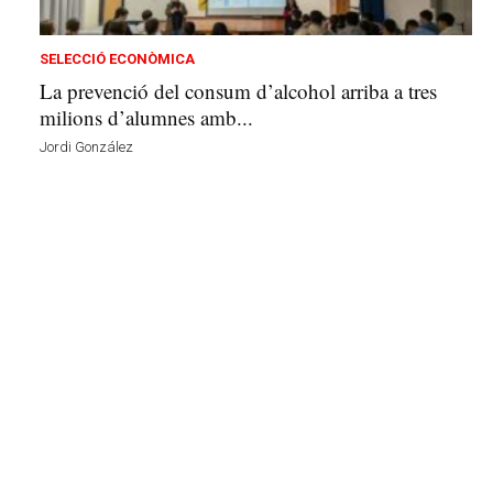
t
a
a
SELECCIÓ ECONÒMICA
v
La prevenció del consum d’alcohol arriba a tres
u
milions d’alumnes amb...
i
Jordi González