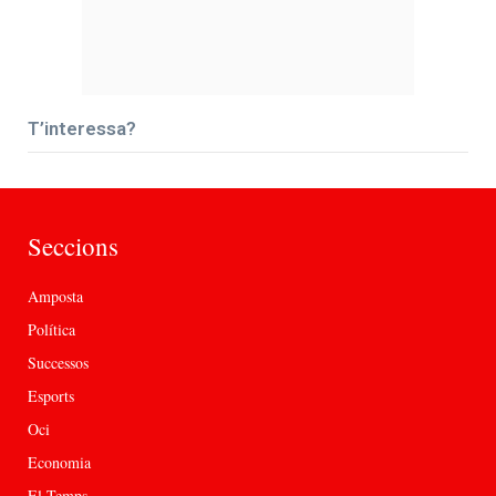
T’interessa?
Seccions
Amposta
Política
Successos
Esports
Oci
Economia
El Temps