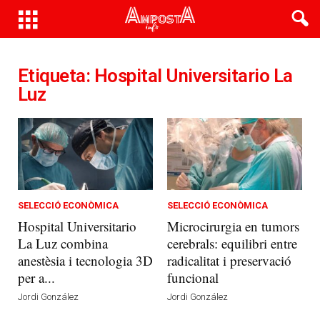
Etiqueta: Hospital Universitario La
Luz
SELECCIÓ ECONÒMICA
SELECCIÓ ECONÒMICA
Hospital Universitario
Microcirurgia en tumors
La Luz combina
cerebrals: equilibri entre
anestèsia i tecnologia 3D
radicalitat i preservació
per a...
funcional
Jordi González
Jordi González