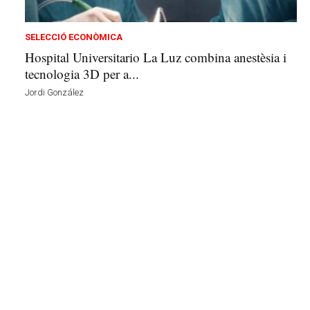
t
a
a
SELECCIÓ ECONÒMICA
v
Hospital Universitario La Luz combina anestèsia i
u
tecnologia 3D per a...
i
Jordi González