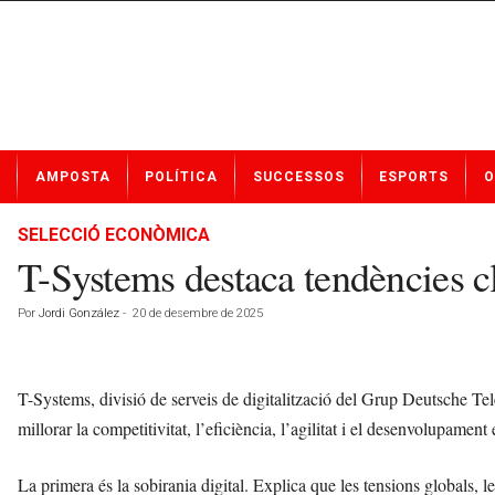
N
AMPOSTA
POLÍTICA
SUCCESSOS
ESPORTS
O
o
t
í
SELECCIÓ ECONÒMICA
c
T-Systems destaca tendències cl
i
e
Por
Jordi González
-
20 de desembre de 2025
s
d
e
A
T-Systems, divisió de serveis de digitalització del Grup Deutsche Tel
m
millorar la competitivitat, l’eficiència, l’agilitat i el desenvolupame
p
o
La primera és la sobirania digital. Explica que les tensions globals, 
s