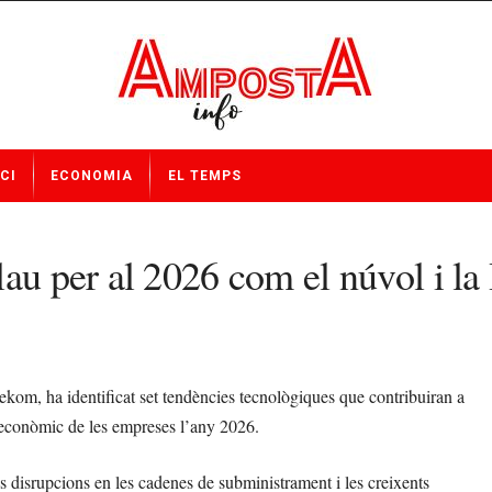
CI
ECONOMIA
EL TEMPS
au per al 2026 com el núvol i la
ekom, ha identificat set tendències tecnològiques que contribuiran a
nt econòmic de les empreses l’any 2026.
les disrupcions en les cadenes de subministrament i les creixents