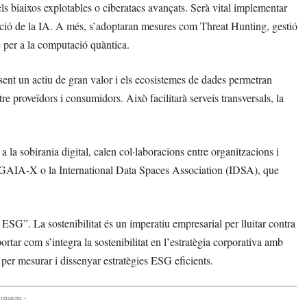
ls biaixos explotables o ciberatacs avançats. Serà vital implementar
olució de la IA. A més, s’adoptaran mesures com Threat Hunting, gestió
se per a la computació quàntica.
sent un actiu de gran valor i els ecosistemes de dades permetran
re proveïdors i consumidors. Això facilitarà serveis transversals, la
 a la sobirania digital, calen col·laboracions entre organitzacions i
, GAIA-X o la International Data Spaces Association (IDSA), que
 ESG”. La sostenibilitat és un imperatiu empresarial per lluitar contra
rtar com s’integra la sostenibilitat en l’estratègia corporativa amb
per mesurar i dissenyar estratègies ESG eficients.
comanem -