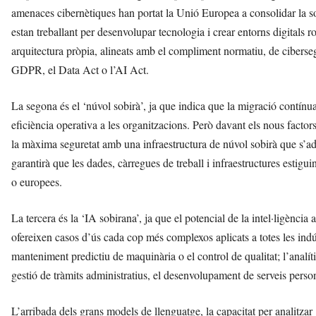
t
amenaces cibernètiques han portat la Unió Europea a consolidar la so
a
estan treballant per desenvolupar tecnologia i crear entorns digitals
a
arquitectura pròpia, alineats amb el compliment normatiu, de ciberse
v
u
GDPR, el Data Act o l’AI Act.
i
La segona és el ‘núvol sobirà’, ja que indica que la migració contínua 
eficiència operativa a les organitzacions. Però davant els nous facto
la màxima seguretat amb una infraestructura de núvol sobirà que s’adap
garantirà que les dades, càrregues de treball i infraestructures estigu
o europees.
La tercera és la ‘IA sobirana’, ja que el potencial de la intel·ligència
ofereixen casos d’ús cada cop més complexos aplicats a totes les indús
manteniment predictiu de maquinària o el control de qualitat; l’analítica
gestió de tràmits administratius, el desenvolupament de serveis person
L’arribada dels grans models de llenguatge, la capacitat per analitzar