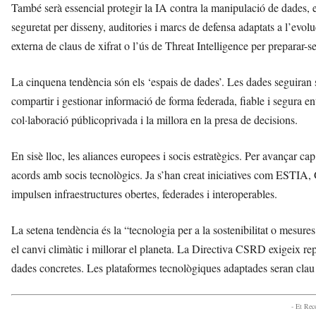
També serà essencial protegir la IA contra la manipulació de dades, e
seguretat per disseny, auditories i marcs de defensa adaptats a l’ev
externa de claus de xifrat o l’ús de Threat Intelligence per preparar-
La cinquena tendència són els ‘espais de dades’. Les dades seguiran 
compartir i gestionar informació de forma federada, fiable i segura ent
col·laboració públicoprivada i la millora en la presa de decisions.
En sisè lloc, les aliances europees i socis estratègics. Per avançar cap
acords amb socis tecnològics. Ja s’han creat iniciatives com ESTIA
impulsen infraestructures obertes, federades i interoperables.
La setena tendència és la “tecnologia per a la sostenibilitat o mesures
el canvi climàtic i millorar el planeta. La Directiva CSRD exigeix repo
dades concretes. Les plataformes tecnològiques adaptades seran clau 
- Et Re