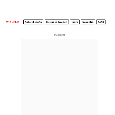
ETIQUETAS
Airbus España
Business Sweden
Indra
Navantia
SAAB
- Publicitat -