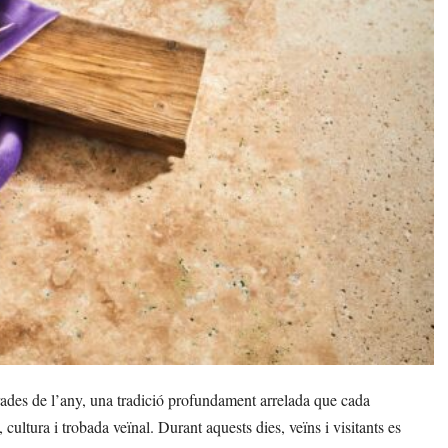
ades de l’any, una tradició profundament arrelada que cada
ultura i trobada veïnal. Durant aquests dies, veïns i visitants es