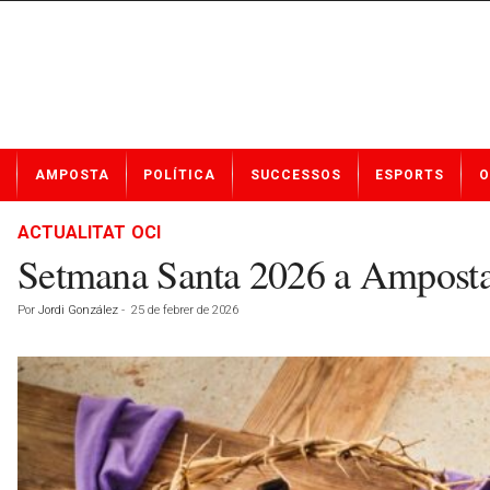
N
AMPOSTA
POLÍTICA
SUCCESSOS
ESPORTS
O
o
t
í
ACTUALITAT
OCI
c
Setmana Santa 2026 a Amposta: 
i
e
Por
Jordi González
-
25 de febrer de 2026
s
d
e
A
m
p
o
s