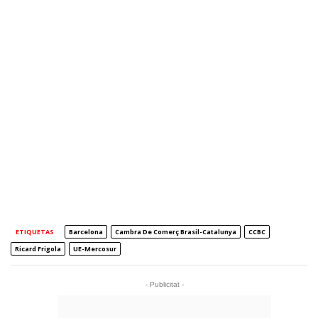
ETIQUETAS
Barcelona
Cambra De Comerç Brasil-Catalunya
CCBC
Ricard Frigola
UE-Mercosur
- Publicitat -