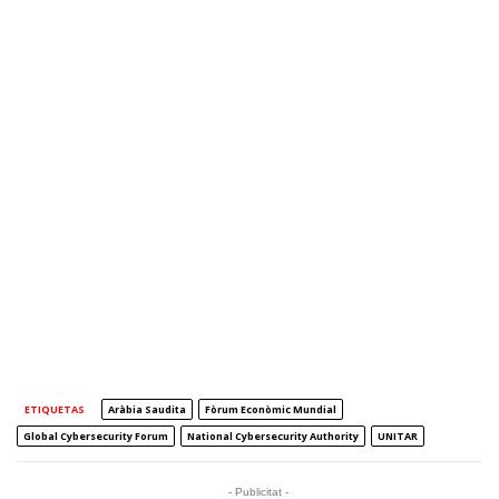
ETIQUETAS
Aràbia Saudita
Fòrum Econòmic Mundial
Global Cybersecurity Forum
National Cybersecurity Authority
UNITAR
- Publicitat -