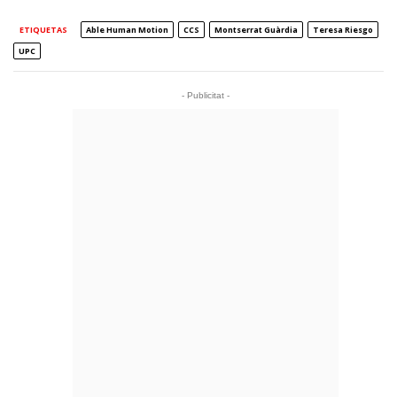
ETIQUETAS
Able Human Motion
CCS
Montserrat Guàrdia
Teresa Riesgo
UPC
- Publicitat -