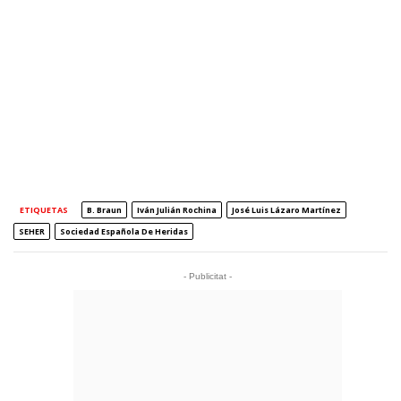
ETIQUETAS
B. Braun
Iván Julián Rochina
José Luis Lázaro Martínez
SEHER
Sociedad Española De Heridas
- Publicitat -